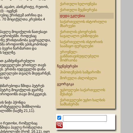
ქართული ხელოვნება
, აგაბო, ასინკრიტე, რუთოს,
ქართული მეცნიერება
) - იყვნენ
ებიც ქრისტემ აირჩია და
დედა ეკლესია
. 70 მოციქულთა კრებისა 4
საქართველოს ისტორიული
მხარეები
პავლე მოციქულის ნათესავი
ქართლის ცხოვრების
ზაურობებში. როდესაც
სავალალო ეპიზოდები
ლზე ქრისტიანობა გავრცელდა,
საქართველოს ისტორიის
ბმა იროდიონს ეპისკოპოსად
საამაყო ფურცლები
ა ბევრი წარმართი და
ეროვნულ-
ს სჯულზე.
განმათავისუფლებელი
მოძრაობა
ით გამძვინვარებული
 იუდეველები ერთხელ თავს
ჩვენებურები
ყეს. ერთმა იუდეველმა დანა
ჰიპოთეზების სამყაროში
მკვლელები თვალს მიეფარნენ,
ა იგი.
შორეული ახლობელი
გეორგიკა
ეხმარებოდა წმიდა პეტრეს
 პეტრე მოციქულის ჯვარზე
უცხოელები საქართველოს
 იროდიონს თავი მოჰკვეთეს.
შესახებ
ქართველები უცხო ხალხის
ის ნიჭი ჰქონდა
სამსახურში
წარმეტყველა შიმშილობა
ლიმში (საქმე 21,11).
ლ
ი რუთოსი, რომელსაც
ს წმიდა პავლე რომაელთა
პისტოლეში (რომ. 16,11), იყო