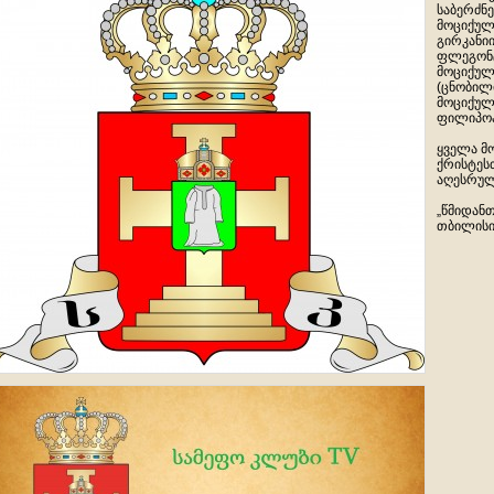
საბერძნე
მოციქული
გირკანიი
ფლეგონტე
მოციქული
(ცნობილ
მოციქულ
ფილიპოპ
ყველა მ
ქრისტეს
აღესრულ
„წმიდანთ
თბილისი,