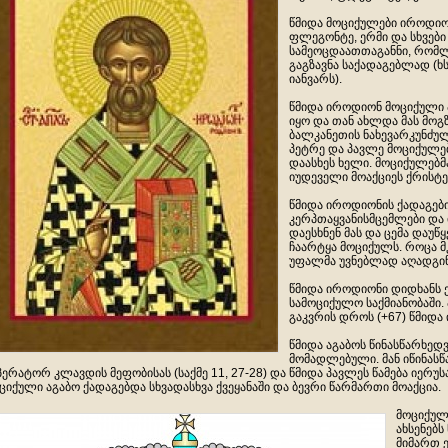
წმიდა მოციქულები იროდიონ
ფლეგონტე, ერმი და სხვები (I
სამეოცდაათთაგანნი, რომლ
გაგზავნა საქადაგებლად (ხს
იანვარს).
წმიდა იროდიონ მოციქული 
იყო და თან ახლდა მას მოგ
ბალკანეთის ნახევარკუნძუ
პეტრე და პავლე მოციქულე
დაასხეს ხელი. მოციქულებმ
იუდეველი მოაქციეს ქრისტე
წმიდა იროდიონის ქადაგებ
კერპთაყვანისმცემლები და
დაესხნენ მას და ცემა დაუწ
ჩაარტყა მოციქულს. როცა 
უფალმა უვნებლად აღადგინ
წმიდა იროდიონი დიდხანს 
სამოციქულო საქმიანობაში.
გაკვრის დროს (+67) წმიდა
წმიდა აგაბოს წინასწარხედვ
მომადლებული. მან იწინას
პერატორ კლავდის მეფობისას (საქმე 11, 27-28) და წმიდა პავლეს წამება იერუსა
ციქული აგაბო ქადაგებდა სხვადასხვა ქვეყანაში და ბევრი წარმართი მოაქცია.
მოციქუ
ახსენებ
მიმართ ე