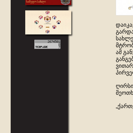
დაიკა
გარდა
სახლე
მტრობ
ამ გა
განგე
ვითარ
პირვე
ღირსი
მეოთხ
„ქართ