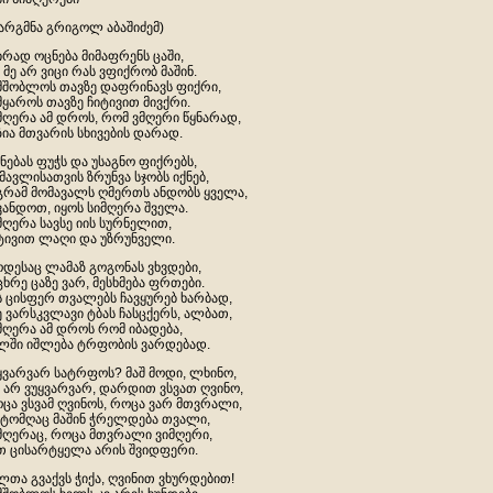
არგმნა გრიგოლ აბაშიძემ)
ირად ოცნება მიმაფრენს ცაში,
 მე არ ვიცი რას ვფიქრობ მაშინ.
მშობლოს თავზე დაფრინავს ფიქრი,
მყაროს თავზე ჩიტივით მივქრი.
მღერა ამ დროს, რომ ვმღერი წყნარად,
ზია მთვარის სხივების დარად.
ნებას ფუჭს და უსაგნო ფიქრებს,
მავლისათვის ზრუნვა სჯობს იქნებ,
გრამ მომავალს ღმერთს ანდობს ყველა,
ვანდოთ, იყოს სიმღერა შველა.
მღერა სავსე იის სურნელით,
ტივით ლაღი და უზრუნველი.
დესაც ლამაზ გოგონას ვხვდები,
ცხრე ცაზე ვარ, მესხმება ფრთები.
ს ცისფერ თვალებს ჩავყურებ ხარბად,
ე ვარსკვლავი ტბას ჩასცქერს, ალბათ,
მღერა ამ დროს რომ იბადება,
ლში იშლება ტრფობის ვარდებად.
ყვარვარ სატრფოს? მაშ მოდი, ლხინო,
 არ ვუყვარვარ, დარდით ვსვათ ღვინო,
ცა ვსვამ ღვინოს, როცა ვარ მთვრალი,
ტომღაც მაშინ ჭრელდება თვალი,
მღერაც, როცა მთვრალი ვიმღერი,
თ ცისარტყელა არის შვიდფერი.
ლთა გვაქვს ჭიქა, ღვინით ვხურდებით!