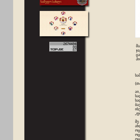
მა
ჯა
ცა
პი
სა
(თ
აი
სა
სა
ბა
ის
„ფ
მე
ახ
ოც
ოც
ოც