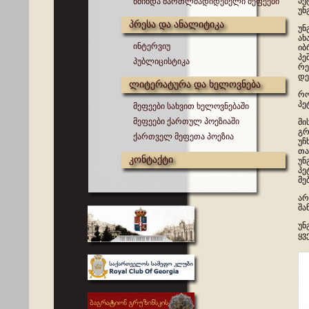
პე
წმინდა მართლმადიდებელი მეფეები
უნ
პრესა და ანალიტიკა
უნ
ახ
ინტერვიუ
იბ
პე
პუბლიცისტიკა
რე
დე
ლიტერატურა და ხელოვნება
რო
პე
მეფეები სახვით ხელოვნებაში
მეფეები ქართულ პოეზიაში
მი
გრ
ქართველ მეფეთა პოეზია
უჩ
თა
კონტაქტი
უნ
პე
მე
არ
შა
უნ
ყვ