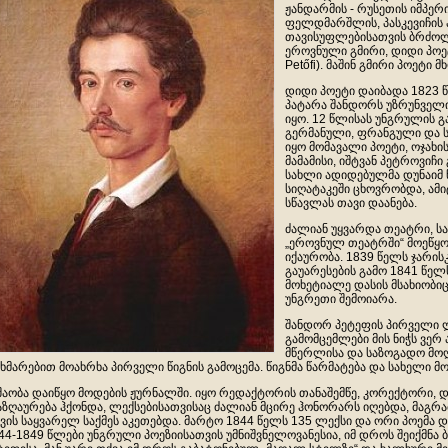
ჟანდარმის - რუსეთის იმპე
ფელდმარშლის, პასკევიჩის ა
თავისუფლებისათვის ბრძოლ
ეროვნული გმირი, დიდი პოე
Petőfi). მაშინ გმირი პოეტი 
დიდი პოეტი დაიბადა 1823 წ
პატარა შანდორს უზრუნველი 
იყო. 12 წლისას უნგრულის 
გერმანული, ფრანგული და ს
იყო მომავალი პოეტი, ოჯახი
მამამისი, იშტვან პეტროვიჩი
სახლი ადიდებულმა დუნაიმ 
სიღატაკეში ცხოვრობდა, ამ
სწავლას თავი დაანება.
ძალიან უყვარდა თეატრი, ს
„ეროვნულ თეატრში“ მოეწყო
იქაურობა. 1839 წელს ჯარის
გაუარესების გამო 1841 წელ
მოხეტიალე დასის მსახიობიც
უნგრეთი შემოიარა.
შანდორ პეტეფის პირველი ლ
გამომცემლები მის ნიჭს ვერ
მწერლისა და საზოგადო მოღვ
ხმარებით მოახრხა პირველი წიგნის გამოცემა. წიგნმა წარმატება და სახელი მო
შაობა დაიწყო მოდების ჟურნალში. იყო რედაქტორის თანაშემწე, კორექტორი, დ
აზღაურება ჰქონდა, ლექსებისათვისაც ძალიან მცირე ჰონორარს იღებდა, მაგრამ
ვის საყვარელ საქმეს აკეთებდა. მარტო 1844 წელს 135 ლექსი და ორი პოემა და
44-1849 წლები უნგრული პოეზიისათვის უმნიშვნელოვანესია, იმ დროს შეიქმნა