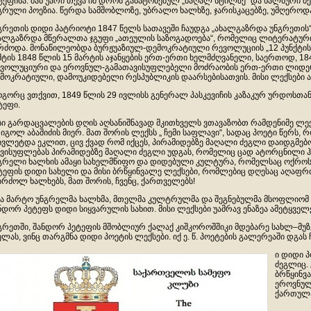
ტეფისა. მან უარი თქვა იმ დროს გაბატონებულ „მაღალ სტილზე“ და ხალხური 
გრული პოეზია. წერდა სამშობლოზე, უბრალო ხალხზე, ჯარისკაცებზე, უმღეროდა
გრეთის დიდი პატრიოტი 1847 წელს სათავეში ჩაუდგა „ახალგაზრდა უნგრეთის“ ო
ალგაზრდა მწერალთა ჯგუფი „ათეულის საზოგადოება“, რომელიც ლიტერატური
რძოდა. მონაწილეობდა ბურჟუაზიულ-დემოკრატიული რევოლუციის „12 პუნქტის“ შ
შტის 1848 წლის 15 მარტის აჯანყების ერთ-ერთი ხელმძღვანელი, საერთოდ, 18
ვოლუციური და ეროვნულ-გამათავისუფლებელი მოძრაობის ერთ-ერთი ლიდერ
მოკრატიული, დამოუკიდებელი რესპუბლიკის დაარსებისათვის. მისი ლექსები
გორც ვთქვით, 1849 წლის 29 ივლისს გენერალ პასკევიჩის კაზაკურ ურდოსთან
ტეფი.
სი გარდაცვალების დღის აღსანიშნავად მკითხველს ვთავაზობთ რამდენიმე ლ
იგოლ აბაშიძის მიერ. მათ შორის ლექსს „ ჩემი საფლავი“, სადაც პოეტი წერს,
ხვლეტდა ეკლით, ცივ ქვად რომ იქცეს, პირამიდებზე მაღალი ძეგლი დაიდგმე
ვისუფლებას პირამიდებზე მაღალი ძეგლი უდგას, რომელიც ცად ატორცნილი ჰკ
გრელი ხალხის ამაყი სახელმწიფო და დიდებული კულტურა, რომელსაც ოქროს
ტეფის დიდი სახელი და მისი ბრწყინვალე ლექსები, რომლებიც დღესაც აღაფ
ბრძოლ ხალხებს, მათ შორის, ჩვენც, ქართველებს!
ა მარტო უნგრელმა ხალხმა, მთელმა კულტრულმა და შეგნებულმა მსოფლიომ
ნდორ პეტეფს დიდი სიყვარულის სახით. მისი ლექსები უამრავ ენაზეა ამეტყველ
გრეთში, შანდორ პეტეფის მშობლიურ ქალაქ კიშკოროშშიკი მდებარე სახლ–მუზ
ელას, ვინც თარგმნა დიდი პოეტის ლექსები. იქ ე. წ. პოეტების გალერეაში დგას 
ი დიდი პ
ძეგლიც.
ბრწყინვ
ეროვნულ
ქართულ