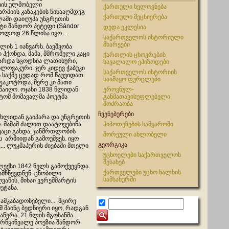
რიის ულმობელი
ქართული ხელოვნება
რმიის კაზაკების წინააღმდეგ
ქართული მეცნიერება
აში დაიღუპა უნგრეთის
ტი შანდორ პეტეფი (Sándor
დედა ეკლესია
მხოლოდ 26 წლისა იყო...
საქართველოს ისტორიული
მხარეები
ლის 1 იანვარს. ბავშვობა
ჰქონდა, მამა, მშრომელი კაცი
ქართლის ცხოვრების
გარდა სცოდნია ლათინური,
სავალალო ეპიზოდები
ლოვაკური. ჯერ კიდევ ჭაბუკი
საქართველოს ისტორიის
ს საქმე ცუდად რომ წაუვიდათ.
საამაყო ფურცლები
 გაკოტრდა, მერე კი მათი
წაიღო. ოჯახი 1838 წლიდან
ეროვნულ-
იტომ მომავალმა პოეტმა
განმათავისუფლებელი
მოძრაობა
ჩვენებურები
ახლიდან გაიპარა და უნგრეთის
. მამამ ძალით დაატოვებინა
ჰიპოთეზების სამყაროში
კაცი გახდა, ჯანმრთლობის
შორეული ახლობელი
ს არმიიდან გამოუშვეს. იყო
გეორგიკა
... ლუკმაპურის ძიებაში მთელი
უცხოელები საქართველოს
შესახებ
ექსი 1842 წელს გამოქვეყნდა.
ქართველები უცხო ხალხის
 ამჩნევდნენ. ცნობილი
სამსახურში
აწის, მიხაი ვერეშმარტის
უტანა.
ამკაბადონებელი... მცირე
 მაინც ბედნიერი იყო, რადგან
წერა, 21 წლის მგოსანმა...
 ბრწყინვალე პოეზია შანდორ