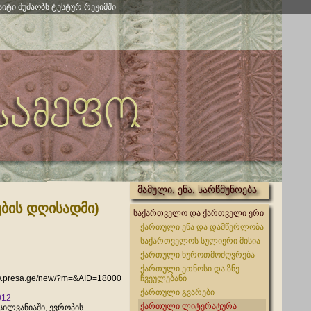
აიტი მუშაობს ტესტურ რეჟიმში
მამული, ენა, სარწმუნოება
ბის დღისადმი)
საქართველო და ქართველი ერი
ქართული ენა და დამწერლობა
საქართველოს სულიერი მისია
ქართული ხუროთმოძღვრება
ქართული ეთნოსი და ზნე-
w.presa.ge/new/?m=&AID=18000
ჩვეულებანი
ქართული გვარები
012
ქართული ლიტერატურა
სილვანიაში, ევროპის