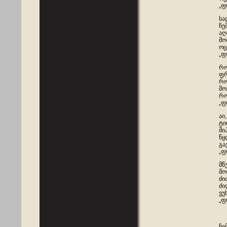
„ფ
სა
ჩე
აღ
მო
ოც
„ფ
რო
ფრ
რო
მო
რო
„ფ
აი
ტი
მი
წყ
გა
„ფ
მწ
მო
ძი
ძი
ვუ
„ფ
ჩე