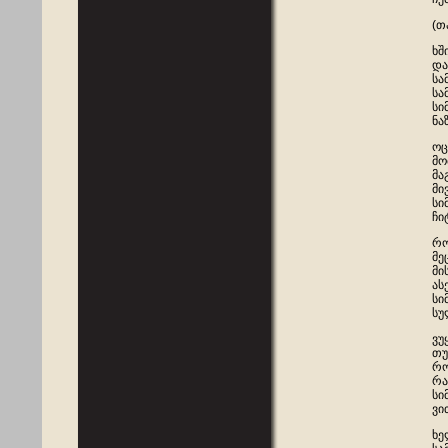
(თ
ხშ
და
სა
სა
სი
ნა
ოც
მო
მა
მი
სი
ჩი
რო
მე
მი
ას
სი
სუ
ვუ
თუ
რო
რა
სი
ვი
ხე