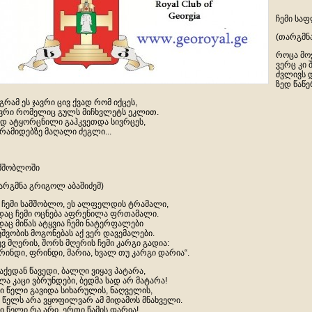
ჩემი სა
(თარგმნ
როცა მო
ვერც კი 
ძვლივს დ
ზედ წაწ
გრამ ეს ჯავრი ცივ ქვად რომ იქცეს,
ვრი რომელიც გულს მიჩხვლეტს ეკლით.
დ ატყორცნილი გაჰკვეთდა სივრცეს,
რამიდებზე მაღალი ძეგლი...
მშობლოში
არგმნა გრიგოლ აბაშიძემ)
, ჩემი სამშობლო, ეს ალფელდის ტრამალი,
დაც ჩემი ოცნება აფრენილა ფრთამალი.
დაც მიწას ატყვია ჩემი ნატერფალები
ვშვობის მოგონებას აქ ვერ დავემალები.
ევ მღერის, შორს მღერის ჩემი კარგი გადია:
რინდი, ფრინდი, მარია, ხვალ თუ კარგი დარია“.
 აქედან წავედი, ბალღი ვიყავ პატარა,
ლა კაცი ვბრუნდები, ბედმა სად არ მატარა!
ი წელი გავიდა სიხარულის, ნაღველის,
 წელს არა ვყოფილვარ ამ მიდამოს მნახველი.
ი წელი რა არი, ერთი წამის დარია!