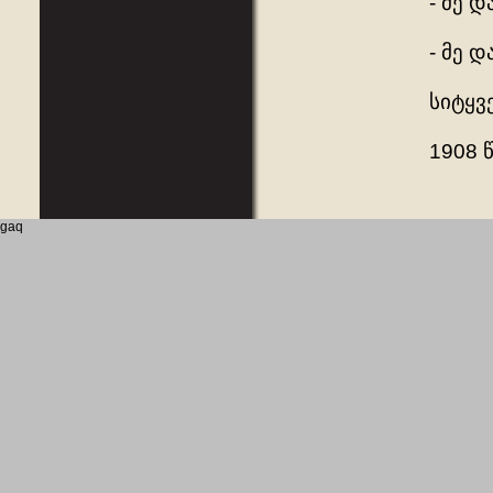
- მე დ
- მე 
სიტყვ
1908 
gaq