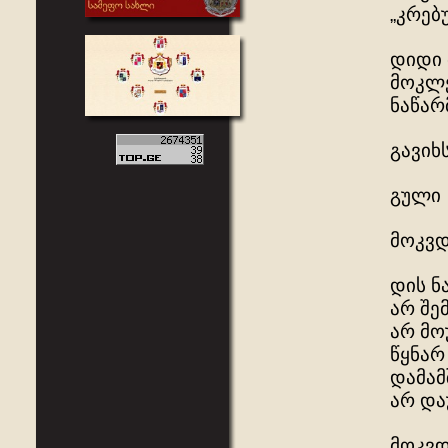
„კრებ
დიდი 
მოკლე
ნაწარ
გავიხ
გული
მოკვდ
დის ნ
არ შე
არ მო
წყნარ
დამამ
არ და
მოკვდ