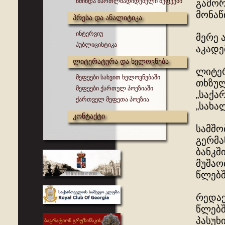
წმინდა მართლმადიდებელი მეფეები
გამორ
მონაწ
პრესა და ანალიტიკა
ინტერვიუ
მერე 
პუბლიცისტიკა
აკადე
ლიტერატურა და ხელოვნება
ლიტერ
მეფეები სახვით ხელოვნებაში
თხზულ
მეფეები ქართულ პოეზიაში
„საქა
ქართველ მეფეთა პოეზია
„სახა
კონტაქტი
სამშო
გერმა
ბანკშ
მუშაო
წლებშ
რედაქ
წლებშ
პასუხ