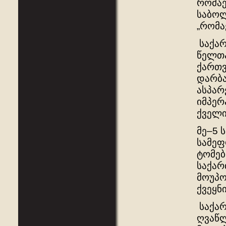
რომაე
საბოლ
„რომა
საქარ
წელთა
ქართვ
დარბა
ასპარ
იმპერ
ქველი
მე–5 
სამეფ
ტომებ
საქარ
მოუპო
ქვეყნ
საქარ
ღვაწლ