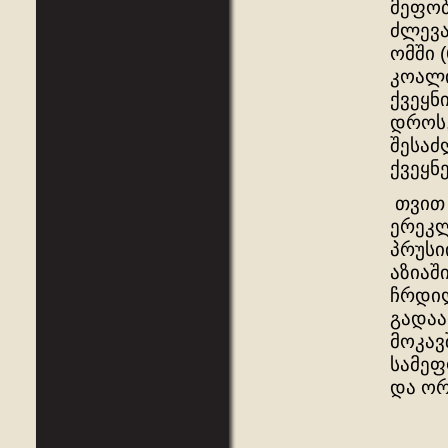
მეფობ
ძლევ
ომში 
კოალი
ქვეყნ
დროს,
შესაძ
ქვეყნ
თვით 
ერეკლ
პრუსი
აზიაშ
ჩრდილ
გადაა
მოკავ
სამეფ
და ორ