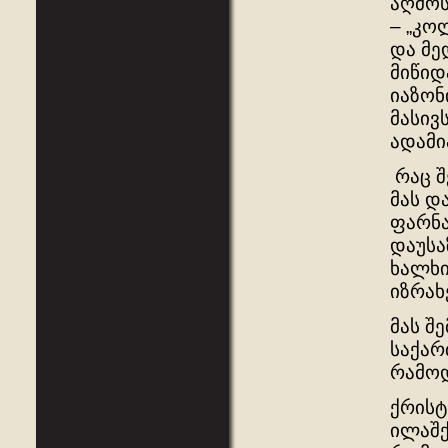
აღმოს
– „კო
და მე
მიწიდ
იაზონ
მასივ
ადამი
რაც შ
მას დ
ფარნა
დაუსა
ხალხი
იზრახ
მას შ
საქარ
რამოდ
ქრისტ
ილაშქ