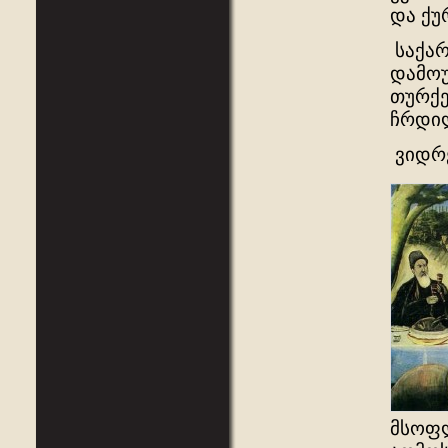
და ქუ
საქარ
დამოუ
თურქე
ჩრდილ
ვიდრ
მსოფლ