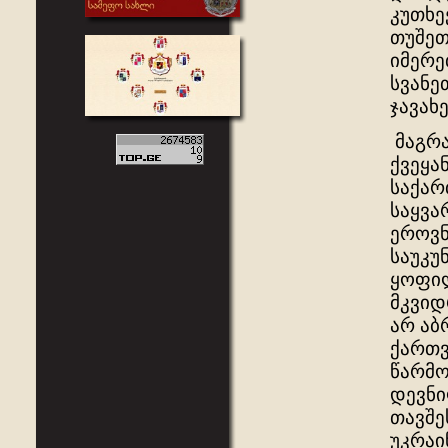
კუთხე
თუშეთ
იმერე
სვანე
ჯავახ
მაგრა
ქვეყა
საქარ
საყვა
ეროვნ
საუკუ
ყოფილ
მკვიდ
არ აბ
ქართვ
წარმო
დევნი
თავშე
უკრაი