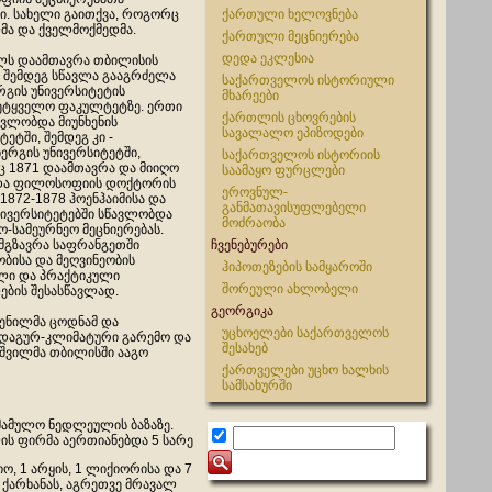
. სახელი გაითქვა, როგორც
ქართული ხელოვნება
მა და ქველმოქმედმა.
ქართული მეცნიერება
დედა ეკლესია
ლს დაამთავრა თბილისის
, შემდეგ სწავლა გააგრძელა
საქართველოს ისტორიული
რგის უნივერსიტეტის
მხარეები
მეტყველო ფაკულტეტზე. ერთი
ქართლის ცხოვრების
ავლობდა მიუნხენის
სავალალო ეპიზოდები
ტეტში, შემდეგ კი -
ერგის უნივერსიტეტში,
საქართველოს ისტორიის
 1871 დაამთავრა და მიიღო
საამაყო ფურცლები
 და ფილოსოფიის დოქტორის
ეროვნულ-
 1872-1878 ჰოენჰაიმისა და
განმათავისუფლებელი
ნივერსიტეტებში სწავლობდა
მოძრაობა
-სამეურნეო მეცნიერებას.
ემგზავრა საფრანგეთში
ჩვენებურები
ობისა და მეღვინეობის
ჰიპოთეზების სამყაროში
ი და პრაქტიკული
შორეული ახლობელი
ების შესასწავლად.
გეორგიკა
ძენილმა ცოდნამ და
უცხოელები საქართველოს
იადაგურ-კლიმატური გარემო და
შესახებ
ჯიშვილმა თბილისში ააგო
ქართველები უცხო ხალხის
სამსახურში
ამამულო ნედლეულის ბაზაზე.
ლის ფირმა აერთიანებდა 5 სარე
ო, 1 არყის, 1 ლიქიორისა და 7
 ქარხანას, აგრეთვე მრავალ