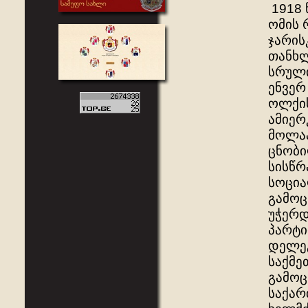
1918 
ომის 
ჯარის
თანხლ
სრული
ენვერ
ოლქის
ამიერ
მოლაპ
ცნობი
სისწრ
სოცია
გამოც
უჭერდ
პარტი
დელეგ
საქმე
გამოც
საქარ