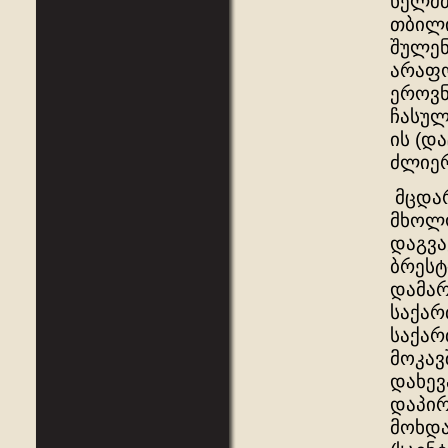
ხელმძ
თბილი
შულენ
არაფო
ეროვნ
ჩასულ
ის (დ
ძლიერ
მცდარ
მხოლო
დაგვა
ბრესტ
დამარ
საქარ
საქარ
მოკავ
დახევ
დაპირ
მოხდა