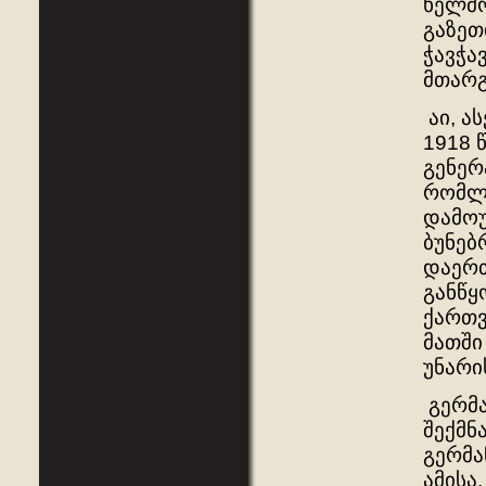
ხელმო
გაზეთ
ჭავჭა
მთარგ
აი, ა
1918 
გენერ
რომლი
დამოუ
ბუნებ
დაერთ
განწყ
ქართვ
მათში
უნარი
გერმა
შექმნ
გერმა
ამისა