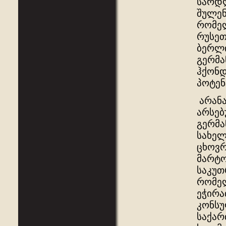
სარდლ
შულენ
რომელ
რუსეთ
ბერლი
გერმა
ჰქონდ
პოტენ
არანა
არსებ
გერმა
სახელ
ცხოვრ
მარტო
საკუთ
რომელ
ეჭირა
კონსუ
საქა