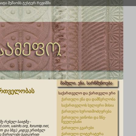
აიტი მუშაობს ტესტურ რეჟიმში
მამული, ენა, სარწმუნოება
ართველობას
საქართველო და ქართველი ერი
ქართული ენა და დამწერლობა
საქართველოს სულიერი მისია
ქართული ხუროთმოძღვრება
ქართული ეთნოსი და ზნე-
ე რუსულ საიტზე -
ჩვეულებანი
.com, uainfo.org, forumtp.net,
ქართული გვარები
om და სხვ.) კიდევ ერთხელ
ქართული ლიტერატურა
ა წერილები სათაურით