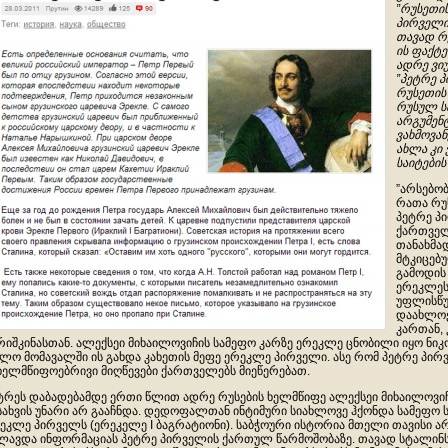
”რუსეთის
პირველი
თავად რ
ის ფაქტე
ადრე ვიუ
”პეტრე 
რუსეთის 
რუსულ ს
არგუმენტ
ვახმოვან
ახლა კი
საიტების
”არსებო
რათა რუ
პეტრე პი
ქართველ
თანახმა
მტკიცებუ
გამოდის
ერეკლეს
უფლისწუ
დაახლოე
კართან,
რიშკინასთან. ალექსეი მიხაილოვიჩის სამეფო კარზე ერეკლე ცნობილი იყო ნი
ლო მომავალში ის გახდა კახეთის მეფე ერეკლე პირველი. ასე რომ პეტრე პ
ხელმწიფოებრივი მიღწევები ქართველებს მიეწერებათ.
ტრეს დაბადებამდე ერთი წლით ადრე რუსების ხელმწიფე ალექსეი მიხაილოვიჩი
სახვის უნარი არ გააჩნდა. დედოფალთან ინტიმური სიახლოვე ჰქონდა სამეფო
ეკლე პირველს (ერეკელე I ბაგრატიონი). საბჭოური ისტორია მთელი თავისი ა
ლავდა ინფორმაციას პეტრე პირველის ქართულ წარმოშობაზე. თავად სტალინს უ