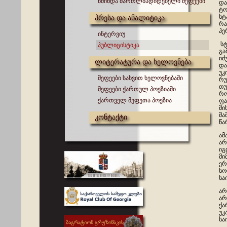
წმინდა მართლმადიდებელი მეფეები
და
ტო
სტ
პრესა და ანალიტიკა
რა
პე
ინტერვიუ
სტ
პუბლიცისტიკა
გა
იძ
ლიტერატურა და ხელოვნება
და
უკ
მეფეები სახვით ხელოვნებაში
რუ
თუ
მეფეები ქართულ პოეზიაში
რო
ქართველ მეფეთა პოეზია
ფა
მი
მა
კონტაქტი
წა
ამ
არ
იგ
მი
ერ
სო
სა
არ
არ
ქა
უკ
სა