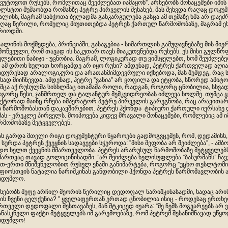
ვუტოვოთ რუსებს, რომლითაც შეეძლებათ იამაყონ”. არსებობს მონაცემები იმის 
ლსტოი მუშაობდა რომანზე პეტრე პირველის შესახებ, მას შეხვდა რაღაც დოკუმ
ალინს, მაგრამ საბჭოთა ბელადმა განკარგულება გასცა ამ თემაზე ხმა არ დაე
ღაც წერილი, რომელიც მიუთითებდა პეტრეს ქართულ წარმოშობაზე, მაგრამ ე
რიოდში.
ალინის მოქმედება, პრინციპში, გასაგებია - სიმართლის გამჟღავნებაზე მის მიე
მოწვეული, რომ თავად ის საკუთარ თავს მიაკუთვნებდა რუსებს. ეს მისი გულწ
ულებითი ნაბიჯი - უცნობია. მაგრამ, ლოგიკურად თუ ვიმსჯელებთ, ხომ შეუძლებ
 ამ დროს სულით ხორცამდე არ იყო რუსი? ამდენად, პეტრეს ქართველად აღია
იდურესად არალოგიკური და არათანმიმდევრული იქნებოდა, მას შემდეგ, რაც 
სად მიიჩნევდა. ამდენად, პეტრე ”ვანია” არ ყოფილა და ეტყობა, სწორედ ამიტ
მცა აქ რუსულმა სისხლმაც ითამაშა როლი, რადგან, როგორც ცნობილია, სხვადა
გორც წესი, ჯანმრთელ და ტალანტურ მემკვიდრეობას იძლევა ხოლმე. თუმცა ყ
ქტორად მაინც რჩება იმპერატორ პეტრე პირველის გარეგნობა, რაც არავითარი
ს წარმოშობასთან დაკავშირებით. პეტრეს ჰქონდა ტიპიური ქართული იერსახე 
მას - ერეკლე პირველს. მოიპოვება კიდევ მრავალი მონაცემები, რომლებიც ა
რმოშობაზე მეტყველებენ.
ას გარდა მთელი რიგი დოკუმენტური წყაროები გადმოგვცემენ, რომ, დედამისს,
 სურდა პეტრეს ქვეყნის სადავეები სჭეროდა: ”მისი მეფობა არ შეიძლება”, - ამბო
დო ხელთ ქვეყნის მმართველობა. პეტრეს არარუსულ წარმოშობაზე მეტყველებ
მართვაც თავად გოლიცინისადმი: ”არ შეიძლება ხელისუფლება ”ბასურმანს” ჩავუ
თ-ერთი მნიშვნელობით რუსულ ენაში განიმარტება, როგორც ”უცხო თესლტომის
ფიოსთვის ნატალია ნარიშკინას განდობილი ჰქონდა პეტრეს წარმომავლობის 
იდუმლო.
სებობს მეფე არჩილ მეორის წერილიც დედოფალ ნარიშკინასადმი, სადაც არის
ის ჩვენი ცელქუნია? ” ყველაფერთან ერთად ცნობილია ისიც - როდესაც ერთ
რთველი დედოფალი შესთავაზეს, მან მტკიცედ იუარა: ”მე ჩემს მოგვარეებს არ ვ
ანასკნელი ფაქტი მეტყველებს იმ გარემოებაზე, რომ პეტრემ შესანიშნავად უწყ
იდუმლო!