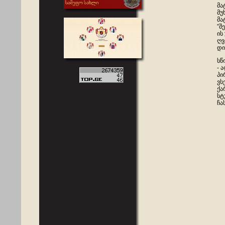
მა
მუ
მა
”შ
ის
ღვ
დი
სწ
- 
პი
ვს
ქა
სტ
ჩა