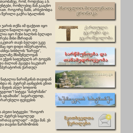
თაობაზეც, რომ, როდესაც ა.ნ.
ენტები, რომლებიც მან გააცნო
ძრათ. როგორც ჩანს, არსებობდა
ს წერილი გაქრა სტალინის
რ უარის თქმა იმ ფაქტით იყო
რფელი წადილი იყო, თუ
ელია იყო რუსი ხალხის ბელადი
რება მისი მხრიდან
საკუთარ თავს ბელადი უკვე
ომაც იყო დიდი იმპერატორი,
სხვა სისხლის ”ნარევი”,
ველაზე მნიშვნელოვან
 ეჭვის საფუძველს არ ტოვებს
და ძალიან ჰგავდა საკუთარ
მ იმპერატორის ქართულ
 ნატალია ნარიშკინას თავიდან
ბდა ის. პეტრემ აჯანყების გზით
ს მეფის ასულ სოფიოს
გდოთ”! სიტყვა ”ბასურმანი”
 ადამიანი”. სავარაუდოდ,
არარუსული ფესვების
 ასეთი სიტყვები: ”როგორ
ხელ პეტრეს საცოლედ
ირთავ ცოლად!” - თქვა მან. ეს
ოდა თავისი წარმოშობის