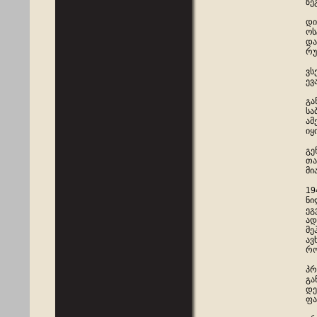
ზე
დი
ოს
და
რუ
ვს
ევ
გა
სა
ამ
იყ
გე
თა
მი
19
ნი
ეგ
ად
მე
ავ
რო
პრ
გა
დე
ფა