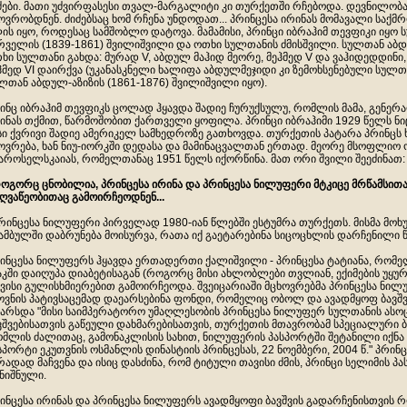
ძები. მათი უძვირფასესი თვალ-მარგალიტი კი თურქეთში რჩებოდა. დევნილო
ოვრობდნენ. ძიძებსაც ხომ რჩენა უნდოდათ... პრინცესა ირინას მომავალი საქმრ
ის იყო, როდესაც სამშობლო დატოვა. მამამისი, პრინცი იბრაჰიმ თევფიკი იყო
რველის (1839-1861) შვილიშვილი და ოთხი სულთანის ძმისშვილი. სულთან აბდუ
ხი სულთანი გახდა: მურად V, აბდულ მაჰიდ მეორე, მეჰმედ V და ვაჰიდედდინი,
ჰმედ VI დაირქვა (უკანასკნელი ხალიფა აბდულმეჯიდი კი ზემოხსენებული სულთ
ლთან აბდულ-აზიზის (1861-1876) შვილიშვილი იყო).
ინც იბრაჰიმ თევფიკს ცოლად ჰყავდა შადიე ჩურუქსულუ, რომლის მამა, გენერა
ინას თქმით, წარმოშობით ქართველი ყოფილა. პრინცი იბრაჰიმი 1929 წელს ნ
სი ქვრივი შადიე ამერიკელ სამხედროზე გათხოვდა. თურქეთის პატარა პრინცს 
ოვრება, ხან ნიუ-იორკში დედასა და მამინაცვალთან ერთად. მეორე მსოფლიო ო
აროსელსკაიას, რომელთანაც 1951 წელს იქორწინა. მათ ორი შვილი შეეძინათ:
როგორც ცნობილია, პრინცესა ირინა და პრინცესა ნილუფერი მტკიცე მრწამსით
ღვაწეობითაც გამოირჩეოდნენ...
პრინცესა ნილუფერი პირველად 1980-იან წლებში ესტუმრა თურქეთს. მისმა მოხუც
ამბულში დაბრუნება მოისურვა, რათა იქ გაეტარებინა სიცოცხლის დარჩენილი 
ინცესა ნილუფერს ჰყავდა ერთადერთი ქალიშვილი - პრინცესა ტატიანა, რომე
აკში დაიღუპა დიაბეტისაგან (როგორც მისი ახლობლები თვლიან, ექიმების უყურ
ვისი გულისხმიერებით გამოირჩეოდა. შვეიცარიაში მცხოვრებმა პრინცესა ნილ
ოვნის პატივსაცემად დაეარსებინა ფონდი, რომელიც ობოლ და ავადმყოფ ბავშვე
არსდა "მისი საიმპერატორო უმაღლესობის პრინცესა ნილუფერ სულთანის ასოც
ვშვებისათვის გაწეული დახმარებისათვის, თურქეთის მთავრობამ სპეციალური ბ
მლის ძალითაც, გამონაკლისის სახით, ნილუფერის პასპორტში შეტანილი იქნა შ
სპორტი ეკუთვნის ოსმანლის დინასტიის პრინცესას, 22 ნოემბერი, 2004 წ." პრინ
რადად მაჩვენა და ისიც დასძინა, რომ ტიტული თავისი ძმის, პრინცი სელიმის პა
ნიშნული.
ინცესა ირინას და პრინცესა ნილუფერს ავადმყოფი ბავშვის გადარჩენისთვის 