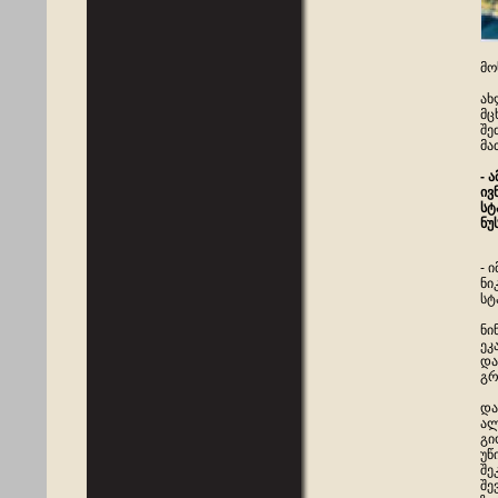
მო
ახ
მც
შე
მა
- 
ივ
სტ
ნუ
- 
ნი
სტ
ნი
ეკ
და
გრ
და
ალ
გი
უწ
შე
შე