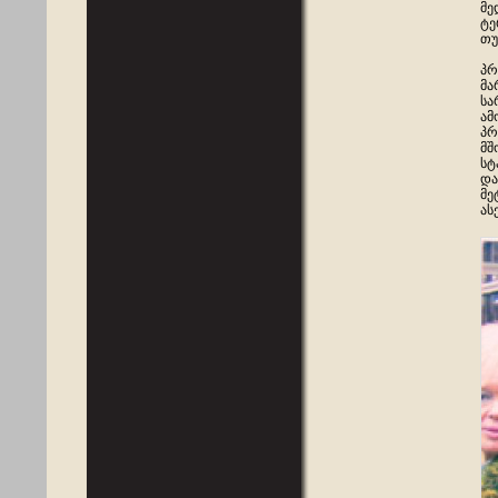
მე
ტე
თუ
პრ
მა
სა
ამ
პრ
მშ
სტ
და
მე
ას