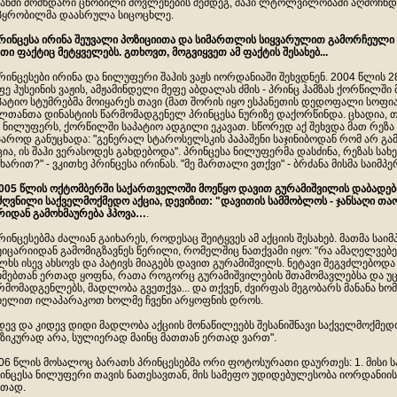
ანში მომხდარი ცნობილი მოვლენების შემდეგ, შაჰი ლტოლვილობაში აღმოჩნდ
პყრობილმა დაასრულა სიცოცხლე.
პრინცესა ირინა შეუვალი პოზიციითა და სიმართლის სიყვარულით გამორჩეული
თი ფაქტიც მეტყველებს. გთხოვთ, მოგვიყვეთ ამ ფაქტის შესახებ...
პრინცესები ირინა და ნილუფერი შაჰის ვაჟს იორდანიაში შეხვდნენ. 2004 წლის 28
ფე ჰუსეინის ვაჟის, ამჟამინდელი მეფე აბდალას ძმის - პრინც ჰამზას ქორწილ
პატიო სტუმრებმა მოიყარეს თავი (მათ შორის იყო ესპანეთის დედოფალი სოფია
ლთანთა დინასტიის წარმომადგენელ პრინცესა ნურიზე დაქორწინდა. ცხადია, თ
 ნილუფერს, ქორწილში საპატიო ადგილი ეკავათ. სწორედ აქ შეხვდა მათ რეზა 
ჯაროდ განუცხადა: "გენერალ სტაროსელსკის პაპაშენი საჯინიბოდან რომ არ გ
ცია, ის შაჰი ვერასოდეს გახდებოდა". პრინცესა ნილუფერმა დასძინა, რეზას სახ
ხარით?" - ვკითხე პრინცესა ირინას. "მე მართალი ვთქვი" - ბრძანა მისმა საი
2005 წლის ოქტომბერში საქართველოში მოეწყო დავით გურამიშვილის დაბადებ
ძღვნილი საქველმოქმედო აქცია, დევიზით: "დავითის სამშობლოს - ჯანსაღი თაო
რიდან გამოხმაურება ჰპოვა…
.
პრინცესებმა ძალიან გაიხარეს, როდესაც შეიტყვეს ამ აქციის შესახებ. მათმა ს
ეიცარიიდან გამომიგზავნეს წერილი, რომელშიც ნათქვამი იყო: "რა ამაღელვებ
ლხს ისევ ახსოვს და პატივს მიაგებს დავით გურამიშვილს. ნეტავი შეგვძლებოდა 
იმებთან ერთად ყოფნა, რათა როგორც გურამიშვილების შთამომავლებსა და უ
რმომადგენლებს, მადლობა გვეთქვა... და თქვენ, ძვირფას მეგობარს მანანა ხო
ხელით ილაპარაკოთ ხოლმე ჩვენი არყოფნის დროს.
დევ და კიდევ დიდი მადლობა აქციის მონაწილეებს შესანიშნავი საქველმოქმედ
ზიკურად არა, სულიერად მაინც მათთან ერთად ვართ".
06 წლის მოსალოც ბარათს პრინცესებმა ორი ფოტოსურათი დაურთეს: 1. მისი
ინცესა ნილუფერი თავის ნათესავთან, მის სამეფო უდიდებულესობა იორდანიი
თად.