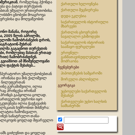
ომერიკთან
, რომელსაც ჰქონდა
ქართული ხელოვნება
ება და პატივი თურქეთის
ქართული მეცნიერება
ებთან უშუალო ურთიერთობისა.
ულისხმო ცნობები მოაგროვა
დედა ეკლესია
ოვრებისა და მოღვაწეობის
საქართველოს ისტორიული
მხარეები
ტონო მანანა, როგორც
ქართლის ცხოვრების
ა, 2005 წლის აპრილში,
სავალალო ეპიზოდები
ელოში ჩამობრძანების დროს,
საქართველოს ისტორიის
ბაგრატიონ-მუხრან
საამაყო ფურცლები
ვილმა გაგაცნოთ თურქეთის
ები, რომლებიც მასთან ერთად
ეროვნულ-
რით) ჩამობრძანდნენ.
განმათავისუფლებელი
 გვიამბოთ ამ მნიშვნელოვანი
მოძრაობა
ი ფაქტის შესახებ...
ჩვენებურები
ჰიპოთეზების სამყაროში
აიმპერატორო უმაღლესობებთან
 ირინასა და მის ქალიშვილ
შორეული ახლობელი
ა ნილუფერთან
გეორგიკა
რინე გურამიშვილი, ილია
რაც პრინცესა ირინამ
უცხოელები საქართველოს
ლ პრინცს გაჰყოლია ცოლად.
შესახებ
მმართველოს უფროსი იყო
ქართველები უცხო ხალხის
ნეკუთვნება ილია ჭავჭავაძის
სამსახურში
ლსკაიას ხუმრობით მისწერა:
პალატთა ჩამომავალო,
რინეს სანატრელო თანა-
 შალიკოვის ყოვლად მფარველო
ლამს გიძღვნით და ყოვლად