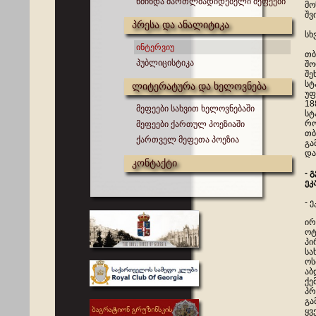
წმინდა მართლმადიდებელი მეფეები
მო
შვ
პრესა და ანალიტიკა
სხ
ინტერვიუ
თბ
პუბლიცისტიკა
შო
შე
სტ
ლიტერატურა და ხელოვნება
უფ
18
მეფეები სახვით ხელოვნებაში
სტ
რო
მეფეები ქართულ პოეზიაში
თბ
ქართველ მეფეთა პოეზია
გა
და
კონტაქტი
- 
ეკ
- 
ირ
ოტ
პი
სა
ოს
აბ
ქე
პრ
გა
ყვ