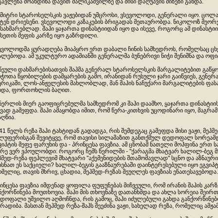
გავლენა მოახდინა დავით შალიკაშვილზე და მისი დაღუპვის მიზეზი გახდა.
მიტრი სტაროსელსკის ვაჟებიდან უმცროსი, ვსევოლოდი, გენერალი იყო. ცოლად
ტენ დრიესენი. ვსევოლოდი კაზაკების ბრიგადას მეთაურობდა. ნიკოლოზ მეორემ
სახმარებლად. შაჰი ყაჯართა დინასტიიდან იყო და ისევე, როგორც ამ დინასტიი
სეთის მეფის კარზე იყო გაზრდილი.
ევოლოდმა ყურადღება მიაპყრო ერთ დაბალი ჩინის სამხედროს, რომელსაც ცხე
ალებოდა. ამ უკულტურო ადამიანში გენერალმა ბუნებრივი ნიჭი შენიშნა და ოფი
წეული დახმარებისათვის შაჰმა გენერალ სტაროსელსკის მარგალიტებით გაწყო
ბჭოთა წყობილების დამყარების გამო, ირანიდან რუსული ჯარი გაიწვიეს, გენერ
ერიკაში, ლოს-ანჟელესის მახლობლად, მან შაჰის ნაჩუქარი მარგალიტების ფ
იდა, ფორთოხლის ბაღით.
ნერლის მიერ გაოფიცრებულმა სამხედრომ კი შაჰი დაამხო, ყაჯართა დინასტი
ვად გამეფდა. შაჰი ამაყობდა იმით, რომ წერა-კითხვის უცოდინარი იყო, მაგრა
აღწია.
41 წელს რეზა შაჰი ტახტიდან გადადგა, რის შემდეგაც გამეფდა მისი ვაჟი, მეჰმე
ლუფერისგან შევიტყვე, რომ თავისი სილამაზით განთქმულ დედოფალ სორეამდე
ვიპტის მეფე ფარუხის და - პრინცესა ფავზია. ამ ცნობამ ნათელი მოჰფინა ერთ 
რე ვერ ვპოულობდი: როგორც ჩემს წერილში - "ქარაგმა მხატვარ ხალილ-ბეგ მ
ჰმედ-რეზა ფეჰლევიმ მხატვარი "აქემენიდების შთამომავლად" სცნო და აზნაურ
ხსნათ ეს საქციელი? ხალილ-ბეგის გააზნაურებაში დაინტერესებული იყო ეგვიპტ
მელიც, თავის მხრივ, ცხადია, მეჰმედ-რეზას მეუღლეს ფავზიას ენათესავებოდა.
ინცესა ფავზია იმდენად ყოფილა ფუფუნებას მიჩვეული, რომ ირანის შაჰის კარზ
ნქორწინება მოუთხოვია. შაჰი მის თხოვნაზე დათანხმდა და ახლა სორეია შეი
დოფალი უშვილო აღმოჩნდა, რის გამოც, შაჰი იძულებული გახდა განქორწინებო
რადიბა. მასთან მეჰმედ რეზა-შაჰს შეეძინა ვაჟი, სახელად რეზა, რომელიც ამჟა