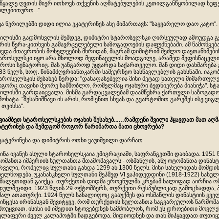
წყალე ღვთის მიერ ითხოვს თქვენის აღმატებულების კეთილგანწყობილად სუფ
ილებითურთ..."
ვა წერილებში დიდი ილია ეკატერინეს ასე მიმართავს: "საყვარელო დაო კატო".
ილისში გადმოსვლის შემდეგ, დიმიტრი სტაროსელსკი ღირსეულად ამოუდგა 
რის წერა-კითხვის გამავრცელებელი საზოგადოების დაფუძნებაში. ამ წამოწყებ
ხვდა მთავრობის მოხელეების მხრიდან, მაგრამ დიმიტრიმ შეძლო დაეთანხმებინ
აროსელსკი იყო არა მხოლოდ მეფინაცვლის მოადგილე, არამედ მეფისნაცვლ
როსი სენატორიც. მას უანგაროდ უყვარდა საქართველო. მან დიდი დახმარება 
83 წელს, სოფ. წინამძღვრიანთკარში სამეურნეო სასწავლებლის გახსნაში. იაკო
აროსელსკის შესახებ წერდა: "დასაფასებელია მისი მეტად ნათელი მიმართულე
გორც თავისი მეორე სამშობლო, რომელმაც ოჯახური ბედნიერება მიანიჭა". სტ
ილისში გარდაიცვალა. მისმა გარდაცვალებამ დაამწუხრა ქართული საზოგადოებ
მოხატა: "შესანიშნავი ის არის, რომ ენით სხვას და გვარტომით გარეშეს ისე ვ
 თვისსა".
გვიამბეთ სტაროსელსკების ოჯახის შესახებ...…რამდენი შვილი ჰყავდათ მათ აღ
ატერინეს და შემდგომ როგორ წარიმართა მათი ცხოვრება?
ეკატერინესა და დიმიტრის ოთხი ვაჟიშვილი დარჩათ.
ინა ივანეს ასული სტაროსელსკაია ემიგრაციაში, საფრანგეთში დაიბადა. 1951
ომანთა იმპერიის სულთანთა შთამომავალს - ოსმანლის, ანუ ოტომანთა დინასტ
რველი, რომელიც სულთანი გახდა 1299 ან 1300 წელს. მისი სახელიდან მომდი
ხელწოდება. უკანასკნელი სულთანი მეჰმედ VI ვაჰიდედდინი (1918-1922) სასულ
მალეთიდან გაიქცა. თურქეთის დიდმა ეროვნულმა კრებამ ხალიფად აირჩია ოს
დულმეჯიდი. 1923 წლის 29 ოქტომბერს, თურქეთი რესპუბლიკად გამოცხადდა,
მალ ათათურქი. 1924 წელს სახალიფოც გააუქმეს და ოსმანლის დინასტიის ყველა
ინცესა ირინასგან შევიტყვე, რომ თურქეთის სულთანთა საგვარეულოს წარმო
მოუყვიათ. ისინი იმ იმედით სტოვებდნენ სამშობლოს, რომ ეს დროებითი მოვლენა
ელაფერი ძველ კალაპოტში ჩადგებოდა. მიდიოდნენ და თან მიჰყავდათ თუთიყ