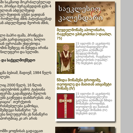
ბაში საკმაოდ მოკრძალებულად
ო, პრინცი ბურგანედდინ ჯემი 4
 სულთან აბდულმეჯიდ
ლ-მეჯიდის ექვსი ვაჟიდან
 რომელმაც ძმის პატივსაცემად
ან აბდულმეჯიდ მეორის ძმის,
მღვდელმოწამე აპოლინარი,
რავენელი ეპისკოპოსი (+დაახლ.
ლი ბაჰრი ფაშა, პრინცესა
75)
იცაში გარდაიცვალა, ხოლო
ხან ევროპაში უხდებოდა
23 ივლისს (5 აგვისტოს)
მართლმადიდებლური
მის შემდეგ ის შეხვდა ირინა
ეკლესია აღნიშნავს
 ნილუფერი და სელიმი.
მღვდელმოწამე
აპოლინარის, რავენელი
ეპისკოპოსის (+დაახლ.
ა და საქველმოქმედო
75) ხსენების დღეს.
მა ბებიამ, შადიემ, 1984 წელს
წლები.
წმიდა მოწამენი ტროფიმე,
თეოფილე და მათთან ათცამეტი
ლიც 2000 წელს, 16 წლის
მოწამე (IV)
ადღებობის გამო). ტატიანა
უფერმა გადაწყვიტა შვილის
23 ივლისი (5 აგვისტოს)
მართლმადიდებლური
ბს გაუწევდა დახმარებას. ასე
ეკლესია აღნიშნავს წმიდა
იაცია". თურქეთის
მოწამენი ტროფიმეს,
რძანებულება გამოსცა,
თეოფილეს და მათთან
ემდეგი ჩანაწერი: "ეს
ათცამეტი მოწამის (IV)
ხსენების დღეს.
ცესა ნილუფერმა ეს ჩანაწერი
სპორტშიაც კი არ არის
რომში ყოფნისას გადაეცათ