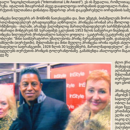
დალი "სიცოცხლისათვის ("International Life Award"). ეს ის მედალია, რომლი
რეზა. იტალიის მთავრობამ ასევე დააჯილდოვა იორდანიის დედოფალი რანია. 
რქეთის სულთანთა დინასტია მჭიდროდ არის დაკავშირებული იორდანიის სამ
ინცესა ნილუფერს არ მოსწონს ნათესავებსა და, მით უმეტეს, ბიძაშვილებს შორი
რთლმადიდებლურ ტრადიციებზეა აღზრდილი. პრინცესა ირინამ არა მხოლოდ 
რწმუნოება - ისლამი, არამედ ქალიშვილიც მართლმადიდებლურ სარწმუნოებაზ
ონარიდი მონტერეის წმ. სერაფიმეს ეკლესიის 1953 წლის სამეტრიკო წიგნიდან,
ინცესა ნილუფერის ქრისტიანული სახელი ყოფილა - ეკატერინე (ეკატერინე გურ
ობლები: "მისი საიმპერატორო უმაღლესობა პრინც ბურგანედდინ ჯემი, დაბადე
ამბულში (თურქეთში), მუსლიმანი და მისი მეუღლე პრინცესა ირინა ივანეს ასუ
ბადებული საფრანგეთში, 1928 წლის 30 სექტემბერს, მართლმადიდებელი". ეს
ტყველებს თურქეთის პრინცის ტოლერანტობაზე. გამახსენდა ანალოგიური მა
ევე შე
ძლო ქრის
მიუხედავ
ალბანეთი
მუსლიმან
თურქეთი
იყო ცნობ
პრინცეს
აწყობენ 
სადილებ
ობოლ ბა
ასეთ წვე
ერთმანე
ელჩი ალ
იაკოვ ლე
ითვალის
პალესტინ