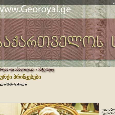
ს
პრესა და ანალიტიკა > ინტერვიუ
ურქი პრინცესები
ლა ჩხარტიშვილი
გთავაზო
მეცნიერ