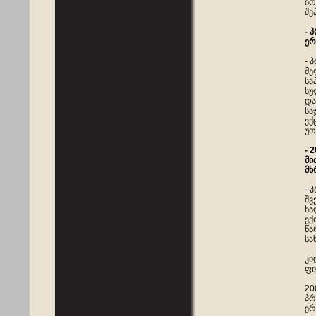
ირ
შე
- 
ერ
- 
მე
სა
სუ
და
სა
ექ
უთ
- 
მი
მხ
- 
შვ
ხა
ექ
წა
სა
კი
ფი
20
პრ
ერ