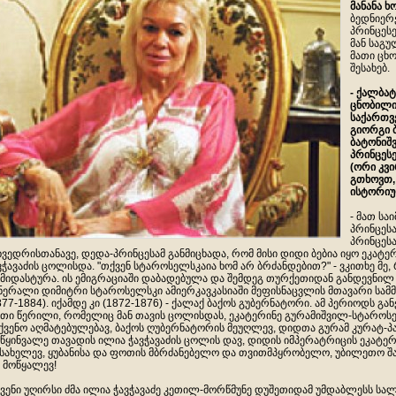
მანანა ხ
ბედნიერ
პრინცეს
მან საგ
მათი ცხ
შესახებ.
- ქალბა
ცნობილი
საქართვ
გიორგი 
ბატონიშ
პრინცეს
(ორი კვი
გთხოვთ,
ისტორიულ
- მათ ს
პრინცესა
პრინცეს
ხვედრისთანავე, დედა-პრინცესამ განმიცხადა, რომ მისი დიდი ბებია იყო ეკატე
ვჭავაძის ცოლისდა. "თქვენ სტაროსელსკაია ხომ არ ბრძანდებით?" - ვკითხე მე, 
მიდასტურა. ის ემიგრაციაში დაბადებულა და შემდეგ თურქეთიდან განდევნი
ნერალი დიმიტრი სტაროსელსკი ამიერკავკასიაში მეფისნაცვლის მთავარი სა
877-1884). იქამდე კი (1872-1876) - ქალაქ ბაქოს გუბერნატორი. ამ პერიოდს გა
თი წერილი, რომელიც მან თავის ცოლისდას, ეკატერინე გურამიშვილ-სტაროსე
ქვენო აღმატებულებავ, ბაქოს ღუბერნატორის მეუღლევ, დიდთა გურამ კურატ-
წყინვალე თავადის ილია ჭავჭავაძის ცოლის დავ, დიდის იმპერატრიცის ეკატე
სახელევ, ყუბანისა და ფოთის მბრძანებელო და თვითმპყრობელო, უბილეთო
 მოწყალევ!
ვენი უღირსი ძმა ილია ჭავჭავაძე კეთილ-მორწმუნე დუშეთიდამ უმდაბლესს სა