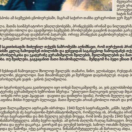
შვეიცარი
თვეს ერთ
პროექტის
ხატის ჩ
სპობა ამ ბავშვების ცნობიერებაში, მაგრამ საჭირო თანხა ჯერჯერობით ვერ შეგ
ლა, მათმა საიმპერატორო უმაღლესობებმა, პრინცესებმა ირინამ და ნილუფერმ
ხოვრები ობოლი და ავადმყოფი ბავშვების პრობლემები გააცნონ თავიანთ გარე
ძლებისდაგვარად დაეხმარონ პატარებს. ორივე პრინცესას გაცნობიერებული აქ
თ ეამაყებათ ქართული წარმომავლობა.
ამ საკითხისადმი მიძღვნილ თქვენს ნაშრომებში აღნიშნავთ, რომ თურქეთის პრი
ნისში კვლავ ჩამოვიდნენ თბილისში და ჟენევიდან საგანგებოდ ჩამოგიტანეს თ
აროსელსკისა და ეკატერინე გურამიშვილის შვილების, შვილიშვილების და მა
სხა. თუ შეიძლება, გაგვაცანით მათი შთამომავლობა... შემდგომ რა ბედი ეწიათ 
იმ ნუსხიდან ჩამოვთვლი მხოლოდ შვილებს: თამარი, ნინო, ელისაბედი, რუსუდანი, 
კოლოზი, ვსევოლოდი. მათ შთამომავლებს კი შერჩევით დავასახელებ. თავად პრ
აროსელსკის ვაჟის - ვანოს ქალიშვილია.
ნო სტაროსელსკაია გათხოვილი იყო იოსებ შალიკაშვილზე. აი, ვის გულისხმობდ
ატერინე გურამიშვილს ხუმრობით სწერდა: "უბილეთო შალიკოვის ყოვლად მფა
 იოსებს ორი ვაჟი ჰყავდათ - დავითი და დიმიტრი (დიმა), რომლის მეუღლე იყო
აფინია მისსი რუდიგერ-ბელიაევა. მათი შვილები არიან ცნობილი ოთარ და ჯო
ვით შალიკაშვილი აფრიკაში იბრძოდა. 1940 წელს საფრანგეთში, კანში, სტუმრ
ექსანდრეს ძე ბაგრატიონი-მუხრანბატონიშვილს, რომელსაც ის, პრინცესა ირინა
ორგი ბაგრატიონსა და მის მეუღლე ელენეს მოუყვა, რომ ბოშა ქალმა 1940 წელ
ინასწარმეტყველა. ამაზე ბევრი იცინეს. ამ დროს ძაღლმა რაღაც ჩამოაგდო. 
კრთა და ფერი დაკარგა. გიორგიმ და ელენემ სთხოვეს, საწოლ ოთახში შესული
ვიდა და წამოწვა. იქვე გარდაიცვალა. წინასწარმეტყველება ან მართლაც ახდა,