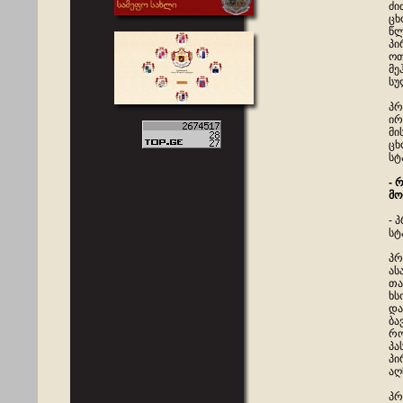
ძი
ცხ
წლ
პი
ოთ
მე
სუ
პრ
ირ
მი
ცხ
სტ
- 
მო
- 
სტ
პრ
ას
თა
ხს
და
ბა
რო
პა
პი
აღ
პრ