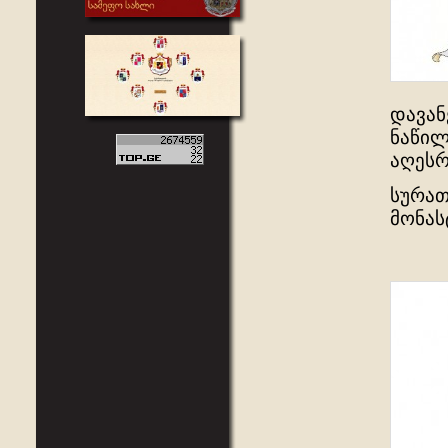
დავან
ნაწილ
აღეს
სურათ
მონას