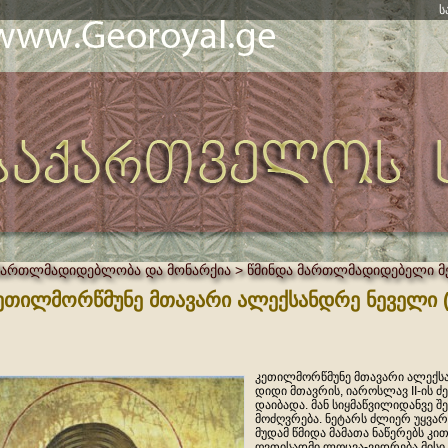
ს
მართლმადიდებლობა და მონარქია > წმინდა მართლმადიდებელი მ
ეთილმორწმუნე მთავარი ალექსანდრე ნეველი (
კეთილმორწმუნე მთავარი ალექს
დიდი მთავრის, იაროსლავ II-ის ძე
დაიბადა. მან სიყმაწვილიდანვე შ
მოძღვრება. ნეტარს ძლიერ უყვა
მუდამ წმიდა მამათა ნაწერებს კ
ღვთისადმი ლოცვა-ვედრება მისი 