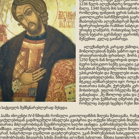
1236 წელს ალექსანდრე ნოვგორო
მალე, 1340 წელს მის სამთავროს 
რომლებიც ფინეთის ყურის სანაპი
კათოლიკური სარწმუნოების გავ
მსასოებელმა ალექსანდრემ მდინა
მცირერიცხოვანი რაზმით სასტიკი
ურიცხვ ლაშქარს, რისთვისაც ხალხ
წელს ნეტარი გერმანელ ჯვაროსნ
შეწევნით, კვლავ გაიმარჯვა.
ალექსანდრეს კარგად ესმოდა,
მონღოლებთან შებმა უაზრო იყო
ურთიერთობაში ფრთხილ, შორს გ
1250 წელს მან ნოვგორდის დიდი
ბევრი სასიკეთო საქმე გააკეთა ეკ
ხანებთან შუამდგომლობით წმიდან
ეპისკოპოსები და მღვდლები თათ
გაეთავისუფლებინა; წმიდა ალე
მტკიცე აღმსარებელი იყო: როცა 
თათართა ბანაკში, ქურუმებმა კერ
მოსთხოვეს. უფლის რჩეულმა მტკი
განაცხადა: „მე მხოლოდ ცისა და ქ
ქებულ ერთ ჭეშმარიტ ღმერთს ვსცე
რომელიც პატივს სცემდა რუსი მთა
ს საქციელს შემწყნარებლურად შეხვდა.
პმა ინოკენტი IV-მ წმიდანს რომაული კათოლიციზმის მიღება შესთავაზა, რაზეც
ციქულებისგან გადმოცემული სწავლება გვიპყრია და თქვენი სწავლების მიღება
თართა მძლავრობისგან შევიწროებული ხალხი აჯანყდა. განრისხებულმა ხანმა
ამზადა. ალექსანდრე ურდოში წავიდა, რომ თათარი ხელისუფლის გული მოელბო,
გრამ, ხანგრძლივი ღვაწლით დაუძლურებული, უკან მობრუნებისას სასიკვდილ
ლთმობრძავმა მთავარმა სქიმა შეიმოსა ალექსის სახელით, წმიდა საიდუმლოს ე