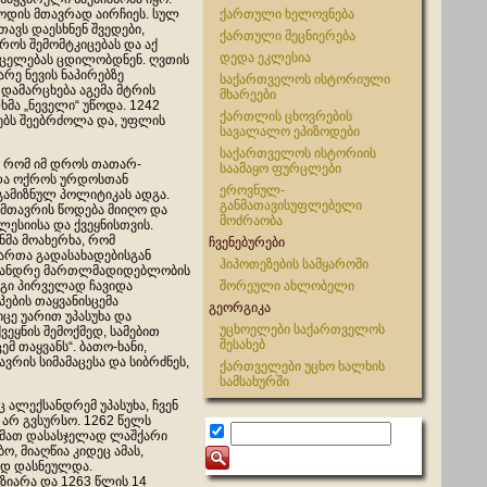
დის მთავრად აირჩიეს. სულ
ქართული ხელოვნება
თავს დაესხნენ შვედები,
ქართული მეცნიერება
როს შემომტკიცებას და აქ
დედა ეკლესია
რცელებას ცდილობდნენ. ღვთის
რე ნევის ნაპირებზე
საქართველოს ისტორიული
 დამარცხება აგემა მტრის
მხარეები
მა „ნეველი“ უწოდა. 1242
ქართლის ცხოვრების
ებს შეებრძოლა და, უფლის
სავალალო ეპიზოდები
საქართველოს ისტორიის
 რომ იმ დროს თათარ-
საამაყო ფურცლები
 და ოქროს ურდოსთან
ეროვნულ-
ამიზნულ პოლიტიკას ადგა.
განმათავისუფლებელი
 მთავრის წოდება მიიღო და
მოძრაობა
ლესიისა და ქვეყნისთვის.
მა მოახერხა, რომ
ჩვენებურები
ართა გადასახადებისგან
ჰიპოთეზების სამყაროში
ქსანდრე მართლმადიდებლობის
იგი პირველად ჩავიდა
შორეული ახლობელი
პების თაყვანისცემა
გეორგიკა
ცე უარით უპასუხა და
უცხოელები საქართველოს
ვეყნის შემოქმედ, სამებით
შესახებ
მ თაყვანს“. ბათო-ხანი,
ვრის სიმამაცესა და სიბრძნეს,
ქართველები უცხო ხალხის
სამსახურში
 ალექსანდრემ უპასუხა, ჩვენ
 არ გვსურსო. 1262 წელს
 მათ დასასჯელად ლაშქარი
 მიაღწია კიდეც ამას,
ოდ დასნეულდა.
ზიარა და 1263 წლის 14