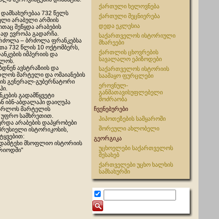
ქართული ხელოვნება
დამსახურებაა 732 წელს
ქართული მეცნიერება
ველი არაბული არმიის
დედა ეკლესია
ითაც შეწყდა არაბების
რად ევროპა გადარჩა.
საქართველოს ისტორიული
ბრძოლა – ბრძოლა ფრანკებსა
მხარეები
რთა 732 წლის 10 ოქტომბერს,
ქართლის ცხოვრების
ნკების იმპერიის და
სავალალო ეპიზოდები
ხლოს.
დნენ ავსტრაზიის და
საქართველოს ისტორიის
რლოს მარტელი და ომაიანების
საამაყო ფურცლები
ის გენერალ-გუბერნატორი
ეროვნულ-
ჰი.
განმათავისუფლებელი
ების გადამწყვეტი
მოძრაობა
ან იბნ-აბდალაჰი დაიღუპა
კარლოს მარტელის
ჩვენებურები
უფრო სამხრეთით.
ჰიპოთეზების სამყაროში
ჩერდა არაბების დაპყრობები
შორეული ახლობელი
პრუსიელი ისტორიკოსის,
ტყვებით:
გეორგიკა
რდამტეხი მსოფლიო ისტორიის
უცხოელები საქართველოს
ერიოდში"
შესახებ
ქართველები უცხო ხალხის
სამსახურში