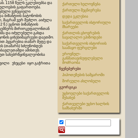
ს. 1158 წელს ეკლესიებსა და
ქართული ხელოვნება
ელოების გაფართოება.
ქართული მეცნიერება
ებული ვენეციელი
და ბიზანტიის ბატონობის
დედა ეკლესია
ი, მაგრამ ვერ შეძლო. აიძულა
საქართველოს ისტორიული
2 წ.) ეცნოთ ბიზანტიის
მხარეები
ექტემბერს მირიოკეფალონთან
ებმა და იძულებული გახდა
ქართლის ცხოვრების
ნის ციხესიმაგრეები დაეთმო.
სავალალო ეპიზოდები
ით ჰყვარებია თამარ მეფე და
საქართველოს ისტორიის
ას (თამარს) სძღუნობდეს
საამაყო ფურცლები
ასავლეთამდი ამისთჳს.
ეროვნულ-
რეთ სახებრწყინვალეობისა
განმათავისუფლებელი
მოძრაობა
ვილი
უხუცესი
იყო გაჭრითა
ჩვენებურები
ჰიპოთეზების სამყაროში
შორეული ახლობელი
გეორგიკა
უცხოელები საქართველოს
შესახებ
ქართველები უცხო ხალხის
სამსახურში