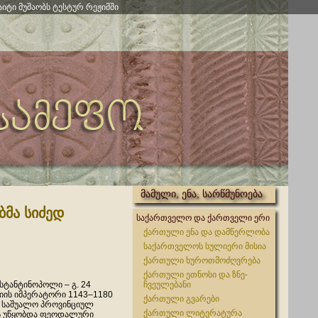
აიტი მუშაობს ტესტურ რეჟიმში
მამული, ენა, სარწმუნოება
ბმა სიძედ
საქართველო და ქართველი ერი
ქართული ენა და დამწერლობა
საქართველოს სულიერი მისია
ქართული ხუროთმოძღვრება
ქართული ეთნოსი და ზნე-
ნსტანტინოპოლი – გ. 24
ჩვეულებანი
ნტიის იმპერატორი 1143–1180
ქართული გვარები
 საშუალო პროვინციულ
ქართული ლიტერატურა
ს უწყობდა ფეოდალური