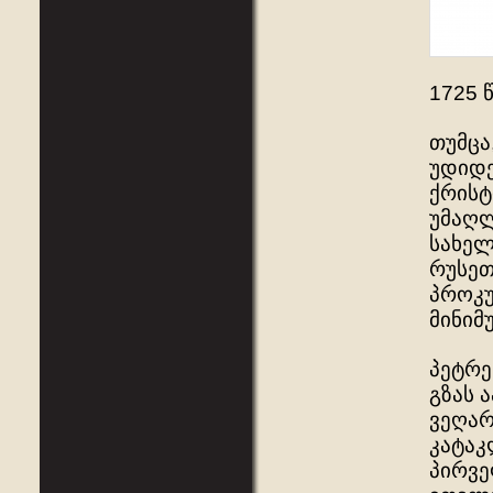
1725 
თუმცა
უდიდე
ქრისტ
უმაღლ
სახელ
რუსეთ
პროკუ
მინიმ
პეტრე
გზას 
ვეღარ
კატაკ
პირვე