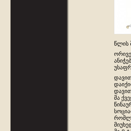
წლის 
ორივე
ანიჭე
უსაფრ
დავით
დაიქი
დავით
მა ქვ
წინაუ
სოცია
რომლი
მიუხე