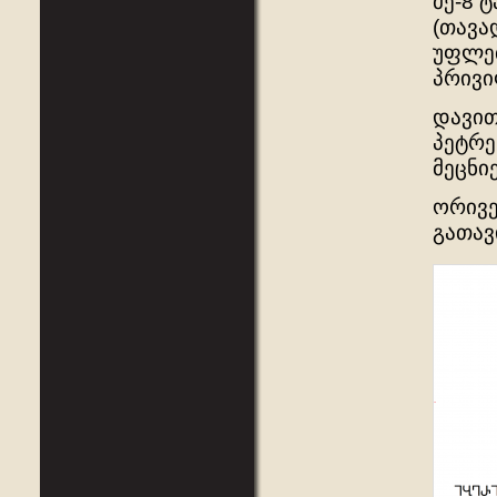
მე-8 
(თავა
უფლებ
პრივი
დავით
პეტრე
მეცნი
ორივე
გათა