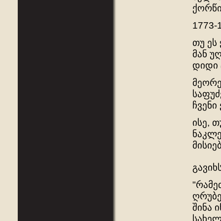
ქორწი
1773-
თუ ეს
მან უ
დიდი 
მეორე
საფუძ
ჩვენი
ისე, 
ნაკლე
მისიებ
გავიხ
"რამე
ღრუბე
შინა 
სახელ