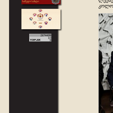
ლუქსე
კოლოჯ