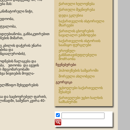
ება მას:
ქართული ხელოვნება
ქართული მეცნიერება
ნიზატორული ნიჭი,
დედა ეკლესია
ედოობა,
საქართველოს ისტორიული
მხარეები
ტუალობა,
ქართლის ცხოვრების
დღებიანობა, განსაკუთრებით
სავალალო ეპიზოდები
ნების მიმართ,
საქართველოს ისტორიის
საამაყო ფურცლები
ე კბილის დაჭერის უნარი
ბისა და
ეროვნულ-
ნციალურობის),
განმათავისუფლებელი
მოძრაობა
დნების ჩალაგება და
ჩვენებურები
ბა, უთოობა და ავეჯის
 მდგომარეობაში
ჰიპოთეზების სამყაროში
ხვა ნივთების მოვლა-
შორეული ახლობელი
გეორგიკა
ხელმწიფო შეხვედრების
უცხოელები საქართველოს
შესახებ
ასა და საცხოვრებელ ფართს,
ქართველები უცხო ხალხის
იწადში, სამუშაო კვირა 40-
სამსახურში