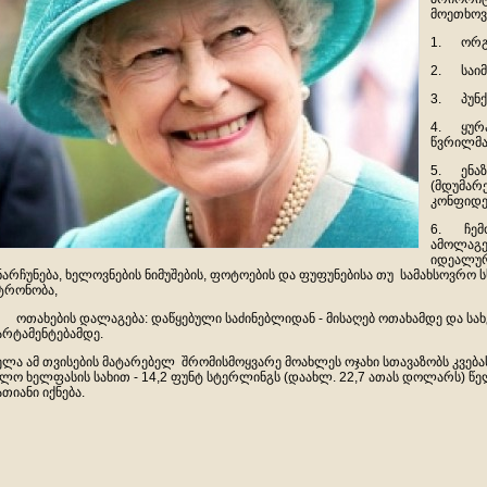
მოეთხოვ
1. ორგა
2. საიმ
3. პუნქ
4. ყურა
წვრილმა
5. ენაზ
(მდუმარე
კონფიდე
6. ჩემო
ამოლაგე
იდეალურ
ნარჩუნება, ხელოვნების ნიმუშების, ფოტოების და ფუფუნებისა თუ სამახსოვრო ს
ტრონობა,
 ოთახების დალაგება: დაწყებული საძინებლიდან - მისაღებ ოთახამდე და სა
არტამენტებამდე.
ელა ამ თვისების მატარებელ შრომისმოყვარე მოახლეს ოჯახი სთავაზობს კვებ
ლო ხელფასის სახით - 14,2 ფუნტ სტერლინგს (დაახლ. 22,7 ათას დოლარს) წელ
ათიანი იქნება.