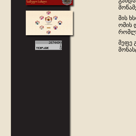
გახდა
მოწამ
მის ხ
ომის 
რომლე
მეფე 
მონას