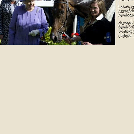
გამარჯვე
ეკუთვნი
ელისაბედ
ასკოტის
წლის წი
არასოდე
ცხენებს.