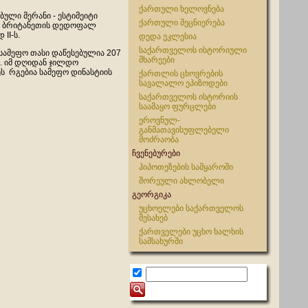
ქართული ხელოვნება
ბული მერანი - ესტიმეიტი
ქართული მეცნიერება
ს ბრიტანეთის დედოფალ
 II-ს.
დედა ეკლესია
საქართველოს ისტორიული
 სამეფო თასი დაწესებულია 207
მხარეები
ნ. იმ დღიდან ჯილდო
ს რგებია სამეფო დინასტიის
ქართლის ცხოვრების
სავალალო ეპიზოდები
საქართველოს ისტორიის
საამაყო ფურცლები
ეროვნულ-
განმათავისუფლებელი
მოძრაობა
ჩვენებურები
ჰიპოთეზების სამყაროში
შორეული ახლობელი
გეორგიკა
უცხოელები საქართველოს
შესახებ
ქართველები უცხო ხალხის
სამსახურში