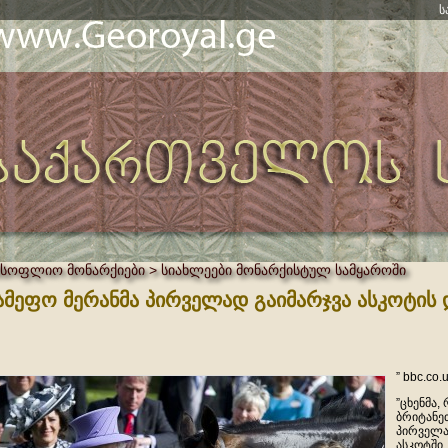
ს
მსოფლიო მონარქიები > სიახლეები მონარქისტულ სამყაროში
ამეფო მერანმა პირველად გაიმარჯვა ასკოტის
” bbc.co.
”ცხენმა,
ბრიტანეთ
პირველა
ასკოტში.