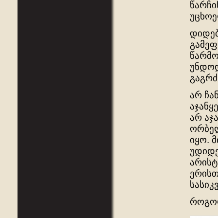
წარჩი
უცხოე
დიდებ
გამეფ
წარმო
უნდოდ
გაგრძ
არ ჩა
აჯანყ
არ აჯ
ორბელ
იყო. 
უდიდე
არისტ
ერისთ
სასიკ
როგორ