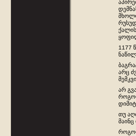
აპირე
დემნა
მხოლო
რუსუდ
ქალის
ყოფი
1177 
ნაწილ
ბაგრა
არც ძ
მემკვ
არ გვ
როგორ
დიმიტ
თუ აღ
მაინც
როგორ