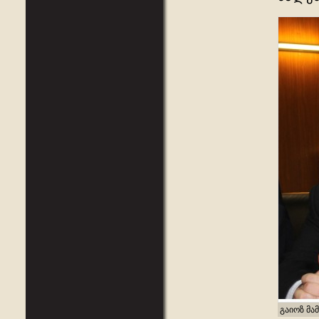
გაიოზ მა