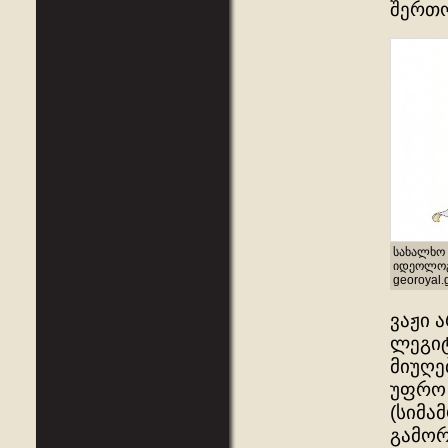
შერთო
სახალხო 
იდეოლოგი
georoyal.
ვაჟი 
ლეგიტ
მიუღე
უფრო 
(სიმა
გამორ