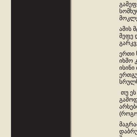
გამეფ
სომხუ
მოკლე
ამის 
მეფე 
გარკვ
ერთი 
იხმო 
ისინი
ერთგუ
სრულწ
თუ ეს
გამოდ
არსებ
(როგო
მაგრა
დაბრუ