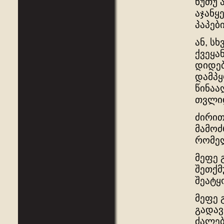
ნუთუ 
აჯანყ
პაპებ
ან, ს
ქვეყა
დიდებ
დამპყ
წინაა
თვლი
ძირით
მამოძ
რომელ
მეფე 
შეთქმ
შეატყო
მეფე 
გადავ
ძალებ