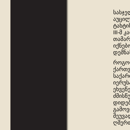
სასჯე
აუცილ
ტახტი
III-მ
თამარ
იქნებ
დემნა
როგორ
ქართვ
საქარ
იერუს
ეხვეწ
ძმისწ
დიდებ
გამოვ
შეუვა
ღმერთ