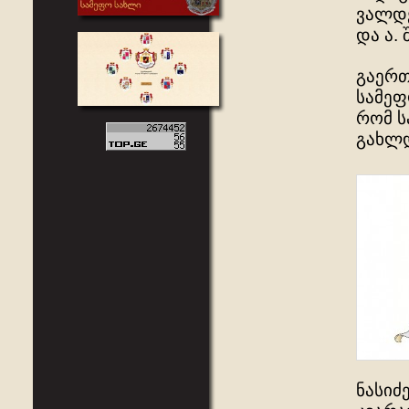
ვალდე
და ა. შ
გაერთ
სამეფ
რომ ს
გახლდ
ნასიძ