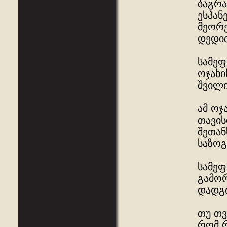
ბაგრა
ესპან
მეორე
დედით
სამეფ
ოჯახი
შვილ
ამ ოჯ
თავის
შეთან
საზოგ
სამეფ
გამორ
დადგი
თუ თვ
რომ რ