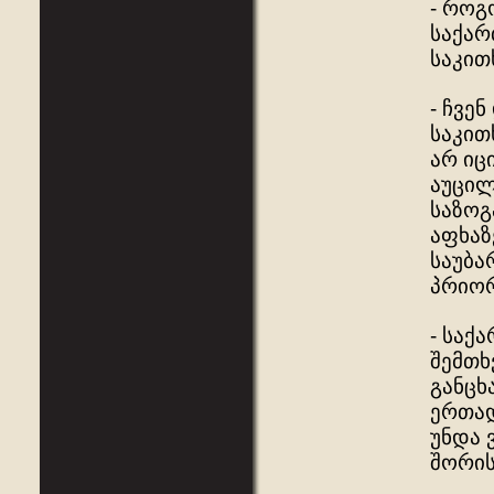
- როგ
საქარ
საკით
- ჩვე
საკით
არ იც
აუცილ
საზოგ
აფხაზ
საუბა
პრიო
- საქ
შემთხ
განცხ
ერთად
უნდა 
შორის