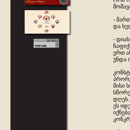
მომავ
- მარ
და ხე
- დია
ჩაფიქ
ერთ ა
უნდა 
კონსტ
პრორუ
მისი 
სწორე
დღეს.
ეს იდ
იქნებ
კონკრ