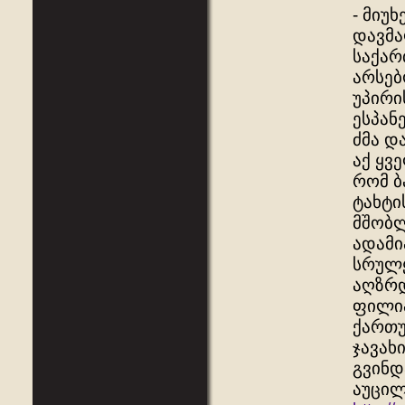
- მიუ
დავმა
საქარ
არსებ
უპირი
ესპან
ძმა დ
აქ ყვ
რომ ბ
ტახტი
მშობლ
ადამი
სრულყ
აღზრდ
ფილიპ
ქართუ
ჯავახ
გვინდ
აუცილ