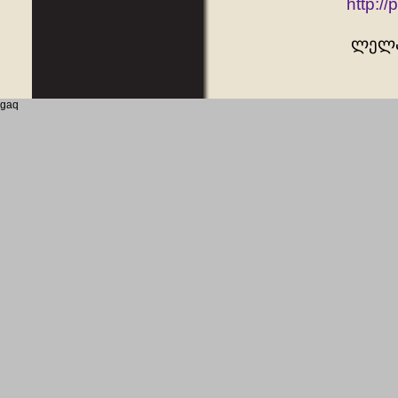
http:/
ლელა
gaq