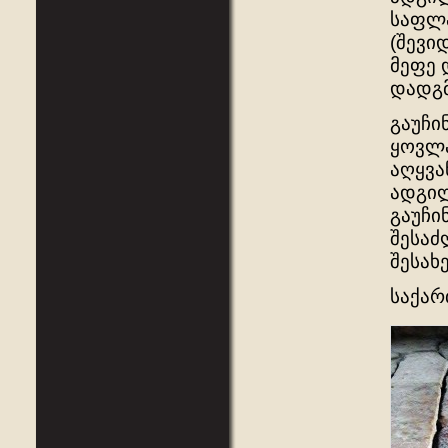
საფლა
(შევი
მეფე 
დადგმ
გაუჩი
ყოვლა
აღყვა
ადგილ
გაუჩი
შესაძ
შესახ
საქარ