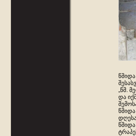
წმიდა
შესას
„წმ. 
და იქ
შემოს
წმიდა
დღესა
წმიდა
ტრაპე