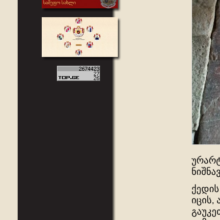
ურარტ
ნიშნავ
ქედის
იცის,
გაუკე