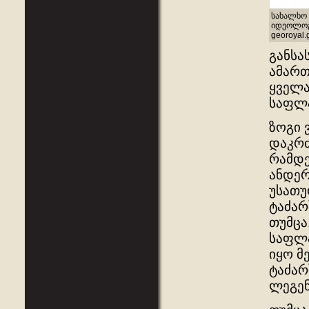
სახალხო 
იდეოლოგი
georoyal.
განსა
ამართ
ყველა
საფლა
ზოგი 
დაკრძ
რამდე
ანდერ
უსათუ
ტაძარ
თუმცა
საფლა
იყო მ
ტაძარ
ლეგენ