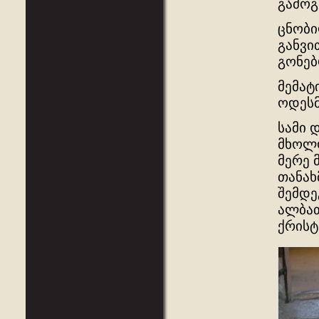
გამოგ
ცნობი
განვი
გონებ
მემატ
ოდესმ
სამი 
მხოლო
მერე 
თანახ
შემდე
ალბათ
ქრისტ