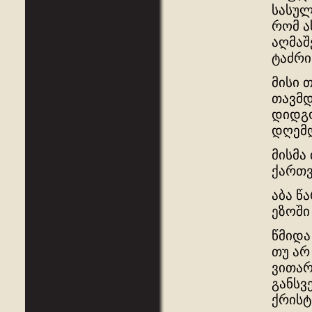
სასულ
რომ ა
აღმაშ
ტაძრი
მისი 
თავმდ
დიდგო
დღემდ
მისმა
ქართ
აბა წ
ეზოში
წმიდა
თუ არ
ვითარ
განსვ
ქრის