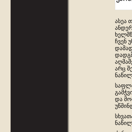
ასეა 
ანდერ
ხელმწ
ჩვენ 
დამად
დადგმ
აღმაშ
არც შ
ნაწილ
საფლა
გამჭვ
და მო
უწმინ
სხვათ
ნაწილი