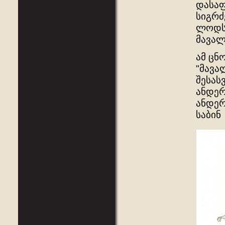
დასაფ
სიგრძ
ლოდსა
მავალ
ამ ცნ
"მავა
შესას
ანდერ
ანდერ
საბინ