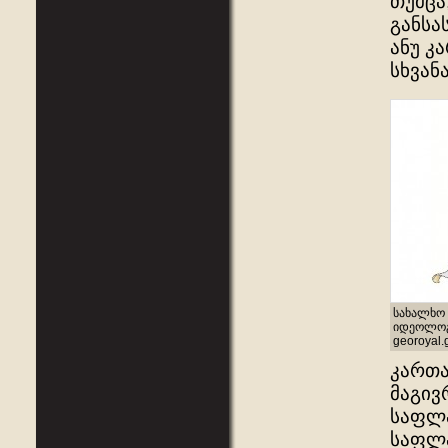
თუმცა
განსა
ანუ კ
სხვან
სახალხო 
იდეოლოგი
georoyal.
კართა
მაგივ
საფლა
საფლა