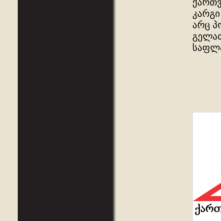
ქართვ
კარგი
არც პ
გელათ
საფლა