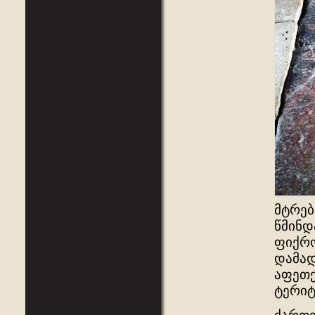
მტრებ
წმინდ
ფიქრო
დამად
აფეთქ
ტერიტ