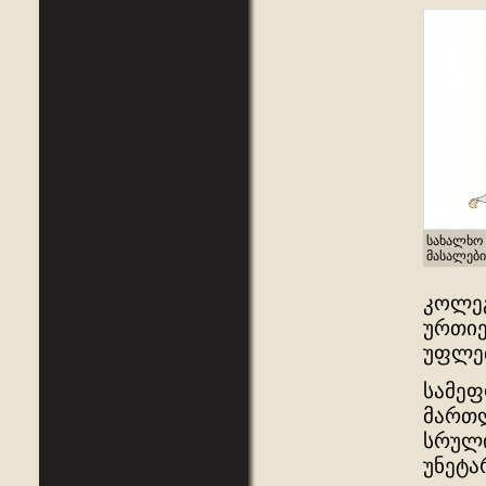
სახალხო 
მასალები
კოლეგ
ურთიე
უფლე
სამეფ
მართლ
სრული
უნეტარ