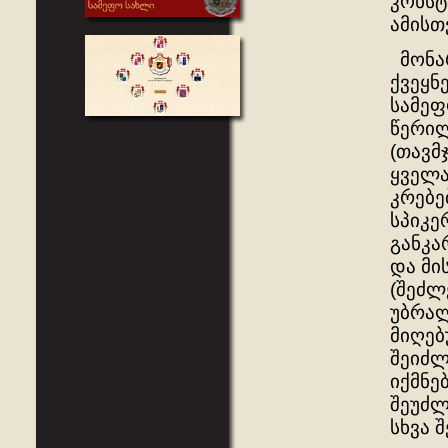
კონსტ
ამისთ
მონარ
ქვეყნ
სამეფ
წერილ
(თავმ
ყველა
კრებე
სპიკე
განკა
და მი
(შეძლ
უბრალ
მიღებ
შეიძლ
იქმნე
შეუძლ
სხვა 