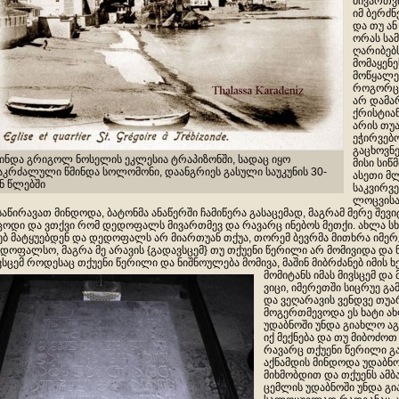
მივართვი
იმ ბერძნ
და თუ ა
ორას სამ
ღარიბებს
მომაყენე
მოწყალე
როგორც 
არ დამარ
ქრისტიან
არის თუა
ეჭირვებ
გაცხოვნე
მინდა გრიგოლ ნოსელის ეკლესია ტრაპიზონში, სადაც იყო
მისი სიწ
აკრძალული წმინდა სოლომონი, დაანგრიეს გასული საუკუნის 30-
ასეთი მ
ნ წლებში
საკვირვ
ლოცვისაგ
საწირავათ მინდოდა, ბატონმა ანაწერში ჩამიწერა გასაცემად, მაგრამ მერე შე
ცოდი და ვთქვი რომ დედოფალს მივართმევ და რავარც ინებოს მეთქი. ახლა სხუ
ებ მატყუებდენ და დედოფალს არ მიართუან თქუა, თორემ ბევრმა მითხრა იმერე
დოფალსო, მაგრა მე არავის {გადავსცემ} თუ თქუენი წერილი არ მომივიდა და 
ვსცემ როდესაც თქუენი წერილი და ნიშნოულება მომივა, მაშინ მიბრძანებ იმის 
მომიტანს იმას მივსცე
მ და 
ვიცი, იმერეთში სიცრუე 
და ვეღარავის ვენდვე თუა
მოგერთმევოდა ეს ხატი ახ
უდაბნოში უნდა გიახლო აგ
იქ მექნება და თუ მიბოძო
რავარც თქუენი წერილი გამ
აქნამდის მინდოდა უდაბნო
მიხმობდით და თქუენს ამბ
ცემლის უდაბნოში უნდა გ