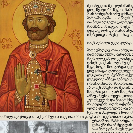
შემთხვევით მე ხელში ჩამ
დოკუმენტი, რომელიც წა
2-ის მოძღვრის იასე ყანჩ
მარიამისადმი 1817 წელს
და ზოგი ადგილი გაჭირვებ
მისამართის ადგილს აქვს:
დედოფალს დადიანის ასულ
იმერეთიდამ რუსეთს სადაც
აი ეს წერილი უცვლელად:
მათს უმაღლესობას სრულ
დადიანის ასულს მარიამს,
მიერ ლოცვას და კურთხევა
ტახტს. კოცნას. მოვახსენებ.
მეფე სოლომონ გარდაიცვა
ცოდვისაგან დაბნელებული 
ყოვლითურთ: მერმეთ თქუე
ყოველივე ამბავი გამოვაც
ტრაპიზონიდამ. მოგართვი
აროდეს პასუხი არ მებოძა თ
მოგერთუათ თუ არ მოგერთ
ამბავს ჩვენი ცოდვის კითხვ
კურთხეულის და ნეტარ ხს
მიცვალებას. ოდეს თქუენი
ფოთს ბრძანდებოდა და ავ
წერილი მოერთვა აპრილის
ლმწიფეს გაურიგდიო, აქ გირჩევნია ისევ თათარში ყოფნასაო ბევრ
ათაო, მაგრა
ტრაპიზონს წაბრძანდა. 
ვერა ქნა რა იმ წყეულის
იყო მარჯუენა ძუძუს ქუე