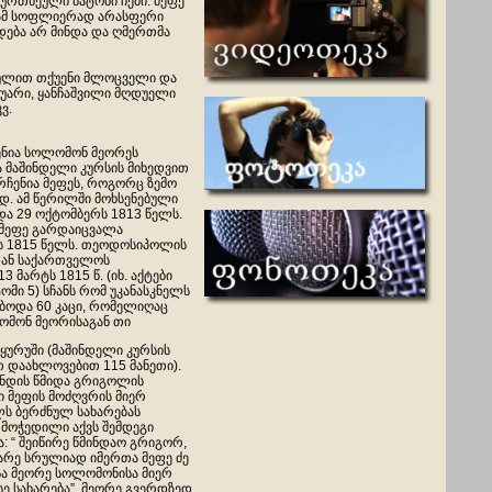
რთხეული ბატონი ჩემი. მეფე
ამ სოფლიერად არასფერი
ება არ მინდა და ღმერთმა
გულით თქუენი მლოცველი და
ღუარი, ყანჩაშვილი მღდუელი
ვ.
ენია სოლომონ მეორეს
მაშინდელი კურსის მიხედვით
არჩენია მეფეს, როგორც ზემო
დ. ამ წერილში მოხსენებული
და 29 ოქტომბერს 1813 წელს.
მეფე გარდაიცვალა
ს 1815 წელს. თეოდოსიპოლის
ან საქართველოს
მარტს 1815 წ. (იხ. აქტები
ტომი 5) სჩანს რომ უკანასკნელს
ებოდა 60 კაცი, რომელიღაც
მონ მეორისაგან თი
ყურუში (მაშინდელი კურსის
თ დაახლოვებით 115 მანეთი).
ნდის წმიდა გრიგოლის
ი მეფის მოძღვრის მიერ
ს ბერძნულ სახარებას
მოჭედილი აქვს შემდეგი
: “ შეიწირე წმინდაო გრიგორ,
ბარე სრულიად იმერთა მეფე ძე
ა მეორე სოლომონისა მიერ
სე სახარება”. მეორე გვერდზედ