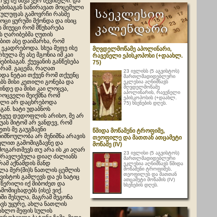
 ყე მე სხვა ვერ შევიძელი. და
ებისაგან საწირავათ მოცემული
ნ ულუფას გამოვრჩი რასმე
ოცი ყურუში მქონდა და ისიც
 მიუეცი რომ მწუხარება
ს ღარიბებმა ღუთის
ბით ასე დაიმარხა, რომ
ეკადრებოდა. სხუა მეფე ისე
მღვდელმოწამე აპოლინარი,
ხულა მე ასე მგონია იმ კაი
რავენელი ეპისკოპოსი (+დაახლ.
ებისაგან. ქუეყანის განწესება
75)
რამ. გაცემა, რაღათ
23 ივლისს (5 აგვისტოს)
ოდა ნეტაი თქუენ რომ თქუენც
მართლმადიდებლური
ბს მისი კეთილი გონება და
ეკლესია აღნიშნავს
მღვდელმოწამე
მინდე და მისი კაი ლოცვა,
აპოლინარის, რავენელი
ლოცველი შეიქმნა რომ
ეპისკოპოსის (+დაახლ.
ელი არ დაცხრებოდა
75) ხსენების დღეს.
ან. ხატი უდაბნოს
ვიტყუე დედოფლის არისო, მე არ
ას მიტომ არ ვანდევ, რომ
თს მე გაუგზავნი
წმიდა მოწამენი ტროფიმე,
ნიშნოულობა არ მენიშნა არავის
თეოფილე და მათთან ათცამეტი
ხელით გამომიგზავნე და
მოწამე (IV)
მოგართმევს თუ არა ის კი აღარ
23 ივლისი (5 აგვისტოს)
გამრავლებულა დიაღ ძალიანს
მართლმადიდებლური
რამ აქნამდის მანდ
ეკლესია აღნიშნავს წმიდა
მოწამენი ტროფიმეს,
ლა მერ{მი}ს ნათლის ცემლის
თეოფილეს და მათთან
ვისტოს გამლევს და ეს ხატიც
ათცამეტი მოწამის (IV)
თ წერილი იქ მიბოძეთ და
ხსენების დღეს.
ომიცხადებს {ისე} ვიქ.
ში შესულა, მაგრამ მეგონა
ავს უყურე, ახლა ნათლის
იახლო მეფის სულის