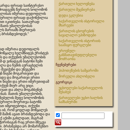
ქართული ხელოვნება
ივარდა ფრიად საინტერესო
რმოადგენს წერილს სოლომონ
ქართული მეცნიერება
აველისას იმერთა დედოფლის
დედა ეკლესია
. წერილი ფრიად დაქონქილია
საქართველოს ისტორიული
ით იკითხება. სათაურად
მხარეები
 “მათს უმაღლესობას
ს მარიამს მიერთუას
ქართლის ცხოვრების
 ბრძანდებოდეს.”
სავალალო ეპიზოდები
საქართველოს ისტორიის
საამაყო ფურცლები
იად იმერთა დედოფალს
ეროვნულ-
 მოწყალე ხელმწიფეს.ქრისტეს
განმათავისუფლებელი
ს და თქუენის უმაღლესობის
მოძრაობა
 შ-დ ვინადგან ბატონი ჩემი
ჩვენებურები
ლა და ჩემის აურაცხელის
შევიქენი და უნუგეშო
ჰიპოთეზების სამყაროში
ნ წიგნი მოგართვით და
შორეული ახლობელი
ხადე და მოგართვი ერთი
თ წიგნი და ერთი იმერეთიდამ
გეორგიკა
ქუენ მიერ არც ვიცი.
უცხოელები საქართველოს
უათ და ახლა მოგახსენებ
შესახებ
ისას. მათის უმაღლესობის,
ენებულის მეფე სოლომონის
ქართველები უცხო ხალხის
 წერილი მოერთვა ბატონს
სამსახურში
ათ იმყოფებოდა, თქუენი
 იბ, რომ ყოვლად მოწყალეს
მ მაშინ ავათ ბრძანდებოდა და
იქ აქიმი გახლდათ, მაგრამ
 ჭირისაგან რაც ერთი ბზუკვა
ით. ბრძანებდა არ მომარჩენსო