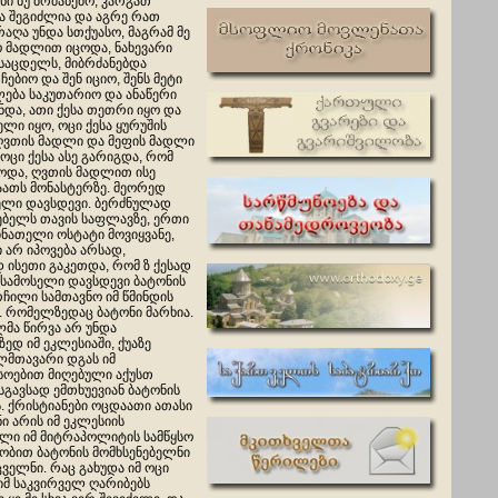
ნი ნუ ბრძანებო, კარგათ
მა შეგიძლია და აგრე რათ
რაღა უნდა სთქუასო, მაგრამ მე
ო მადლით იცოდა, ნახევარი
საცდელს, მიბრძანებდა
ჩებიო და შენ იციო, შენს მეტი
ლება საკუთარიო და ანაწერი
ონდა, ათი ქესა თეთრი იყო და
ელი იყო, ოცი ქესა ყურუშის
 ღვთის მადლი და მეფის მადლი
 ოცი ქესა ასე გარიგდა, რომ
მოდა, ღვთის მადლით ისე
ათს მონასტერზე. მეორედ
ელი დავსდევი. ბერძნულად
დებელს თავის საფლავზე, ერთი
ინათელი ოსტატი მოვიყვანე,
 არ იპოვება არსად,
ისეთი გაკეთდა, რომ ზ ქესად
ესამოსელი დავსდევი ბატონის
რჩილი სამთავნო იმ წმინდის
 რომელზედაც ბატონი მარხია.
ლმა წირვა არ უნდა
ედ იმ ეკლესიაში, ქუაზე
ლმთავარი დგას იმ
ასოებით მიღებული აქუსთ
მსგავსად ემთხუევიან ბატონის
. ქრისტიანები ოცდაათი ათასი
ი არის იმ ეკლესიის
ალი იმ მიტრაპოლიტის სამწყსო
ბით ბატონის მომხსენებელნი
ველნი. რაც გახუდა იმ ოცი
იმ საკვირველ ღარიბებს