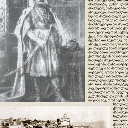
და მოახსენებდენ თავად
ბრძანდები, ცხენზე ჯდო
ბრძანებო, მამაკვდავმა 
ასე ვგონებ, რომ სამღთ
წლით მიხუდა თავის გან
ნიადაგ, რომ მე არ მოვრ
მომხსენებელი არ მეყო
მიბოძა, თუ რამ იქანა ქ
ათი ქესიც თუ რამ საქონ
ქესა. რაც შეიძლებოდა
შემეწია და გავარიგე. ის
ასი ქესა თეთრი ვერ იქ
ვიცოდვილე ასორმოცდა
მოსულამდი მოსახსენებ
ქარუსია ქვიან იმ დასა
სახარება მოვაჭედინე, ს
რომ იქ იმისთანა ოსტატი
თერთმეტი ას მარჩილად 
აფასებენ. ერთი ხელი შ
საფლავზე და სამასი მა
გრიგოლის ეკლესიაზედ.
ასე, რომ მისმა სარგებე
გაუსხლიტოს იმ საფლავზ
მიწერილი არის. მღუდე
ეკლესიაზედ და დ
იახ ს
ბატონი ასე, რომ ხატის 
საფლავს
ქრისტიან
შამომავ
სულერთო
და მლოც
ქესიდან 