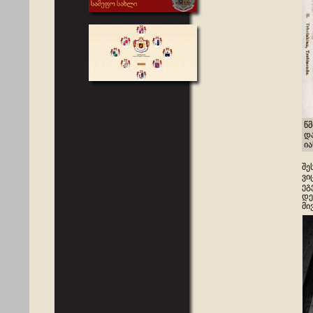
წ
დ
ია
შე
ვი
ეგ
დე
მი