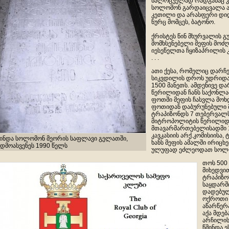
სალოცუელად რადგანაც კუ
სოლომონ გარდაიცვალა 
კეთილი და არასფერი დიდ
ნურც მომცეს, ბატონო.
ქრისტეს წინ მხურვალის 
მომხსენებელი მეფის მოძ
იესეწელთა ჩყიზაპრილის კ
. . .
ათი ქესა, რომელიც დარჩ
სიკვდილის დროს უდრიდა 
1500 მანეთს. ამდენივე დ
წერილიდან ჩანს საქონლა
ფოთში მეფის ჩასვლა მოხ
ფოთიდან დაბურუნებული 
ტრაპიზონდს 7 თებერვალ
მიტროპოლიტის წერილიდ
მთავარმართებელისადმი 13 
კავკასიის არქ.კომისიისა, 
მინდა სოლომონ მეორის საფლავი გელათში,
ხანს მეფის ამალში ირიცხ
ადმოასვენეს 1990 წელს
ულუფად ეძლეოდათ სოლო
თოს 500 
მიხედვი
ტრაპიზო
საყდარშ
დადებულ
ოქროთი 
აწარწერა
აქა მდე
არჩილის
წმინდა ე