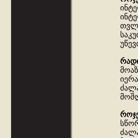
ინტე
ინტე
თვლი
საკუ
უწევ
რად
მოაზ
იერა
ძალა
მოშლ
როჯ
სწო
ძალა