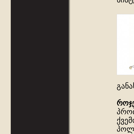
გან
როჯ
პრობ
ქვემ
პოლი