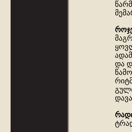
წარმ
მემა
როჯ
მაგრ
ყოვლ
ადამ
და 
წამო
რიტმ
გული
დავა
რად
ტრად