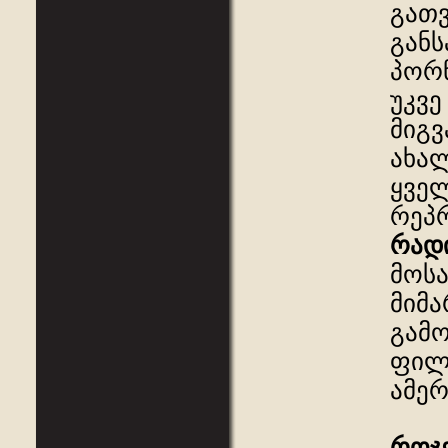
გათვ
განს
პორნ
უკვე
მიგვ
ახალ
ყველ
რეპრ
რად
მოსა
მიმა
გამ
ფილ
ამერ
როჯ