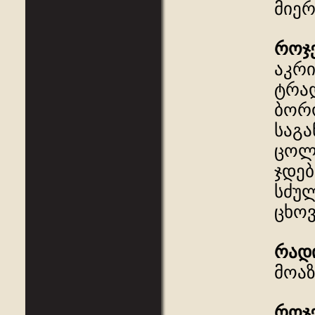
მიერ
როჯ
აკრი
ტრად
ბორო
საგა
ცოლი
ჯდებ
სძულ
ცხოვ
რად
მოაზ
როჯ