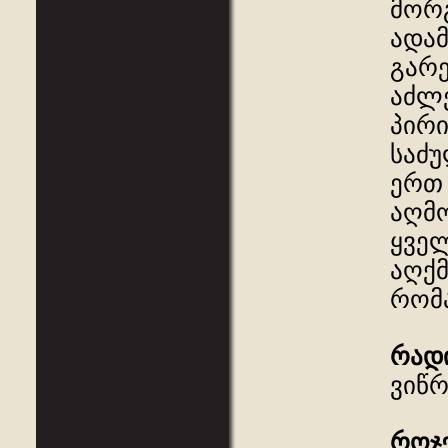
მორგ
ადამ
გარე
აძლე
პირი
საძუ
ერთ 
აღმო
ყველ
აღქმ
რომა
რად
ვიწრ
როჯ