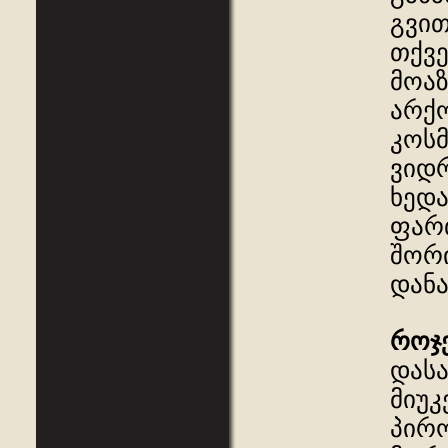
გვით
თქვე
მოაზ
არქ
კოს
ვიდრ
ხედა
ფართ
შორი
დანა
როჯ
დასა
მიუ
პირო