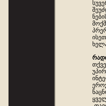
სუვე
შეუძ
ნები
მოქ
პრერ
ისეთ
ხელა
რად
თქვე
უპირ
ინტე
ეროვ
ნაცნ
ყველ
„თავ