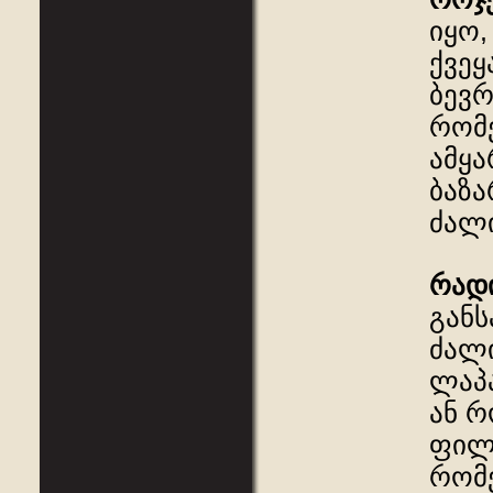
იყო,
ქვეყ
ბევ
რომე
ამყა
ბაზა
ძალი
რად
განს
ძალი
ლაპა
ან რ
ფილ
რომე