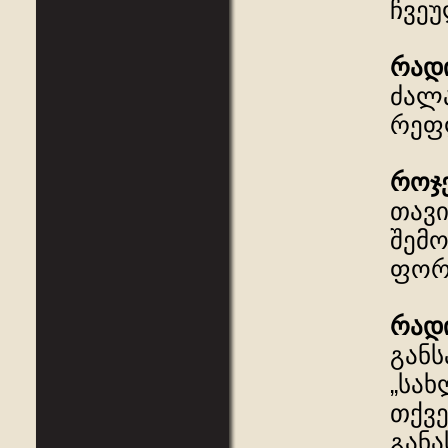
ჩვეუ
რად
ძალა
რეფ
როჯ
თავი
შემ
ფორმ
რად
განს
„სახ
თქვე
განა