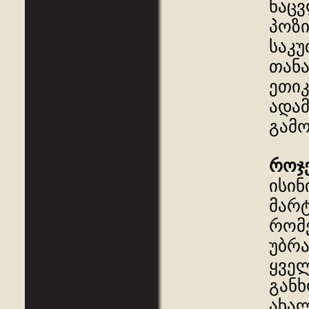
ნაცვ
პოზი
საკუ
თან
ეთიკ
ადამ
გამო
როჯ
ისინ
მარტ
რომე
უბრა
ყვე
განხ
ახალ