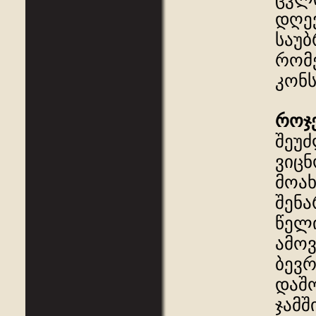
დღე
საუბ
რომ
კონს
როჯ
შეუძ
ვიცნ
მოახ
შენა
წელი
ამოვ
ბევრ
დაშო
ჯამშ