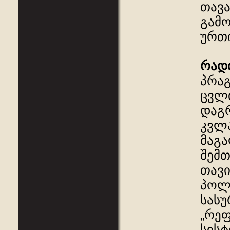
თავა
გამო
ურთ
რად
პრა
ცვლი
დაგრ
კვლა
მაგა
შემთ
თავ
პოლი
სასუ
„რეფ
სისტ