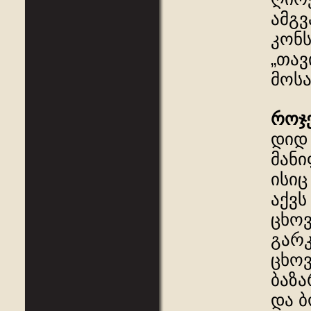
ამგვ
კონს
„თავ
მოსა
როჯ
დიდ 
მანი
ისიც
აქვს
ცხოვ
გარკ
ცხოვ
ბაზა
და ბ