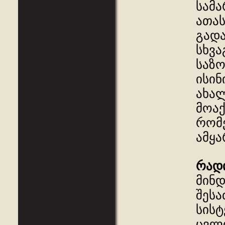
სამა
ათა
გადა
სხვა
საზო
ისინ
ახალ
მოაქ
რომ
ამყა
რად
მინდ
შეს
სისტ
ცვლი