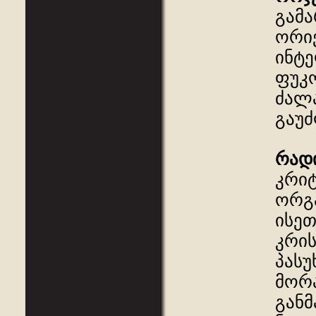
გამა
ორიე
ინტე
ფუკო
ძალა
გაუძ
რად
კრიტ
ორგა
ისეთ
კრის
პასუ
მორა
გან