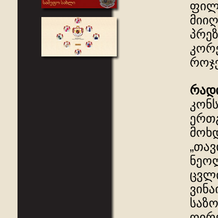
ფილ
მიი
პრეზ
კორ
როჯე
რად
კონს
ერთ
მოხდ
„თავ
ნეოლ
ცვლ
ვინა
საზო
ღირე