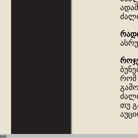
ადამ
ძალი
რად
ასრ
როჯ
ბუნე
რომ 
გამო
ძალ
თუ გ
აუცი
gaq