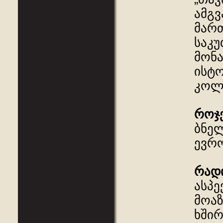
ამგ
მართ
საკუ
მონა
ისტო
კოლო
როჯ
ბნელ
ევრო
რად
ასპე
მოაზ
ხშირ