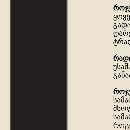
როჯ
ყოვე
გად
დარვ
ტრად
რად
უსამ
განა
როჯ
სამ
მხოლ
სამა
როგ