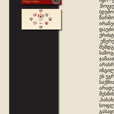
იყო -
,ზოგჯ
(დემო
წარმო
ირანე
დაუძი
ქრისტ
ეწერე
შემდგ
საზოგ
ჯამაა
არას
ინგილ
ეს ეგ
საქმი
არადე
მესმი
„სასა
სოფლე
გასაყ