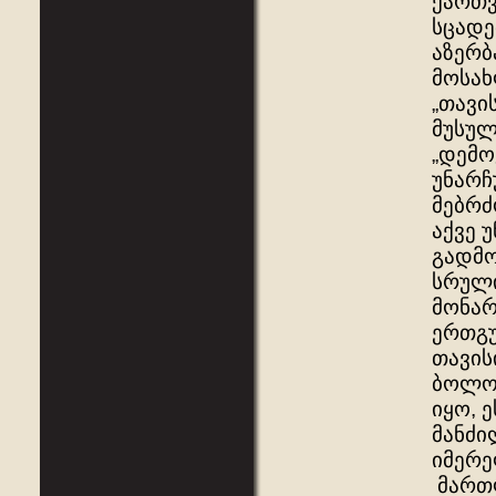
ქართვ
სცადე
აზერბ
მოსახ
„თავი
მუსულ
„დემო
უნარჩ
მებრძ
აქვე 
გადმო
სრული
მონარ
ერთგუ
თავის
ბოლოს
იყო, 
მანძი
იმერე
მართ