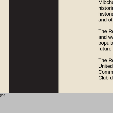
Mibch
histor
histor
and ot
The Ro
and w
popula
future
The Ro
United
Common
Club d
gaq