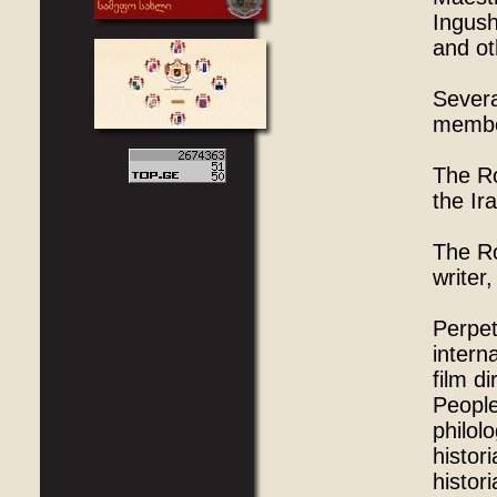
Ingush
and o
Severa
member
The Ro
the Ir
The Ro
writer
Perpet
intern
film d
People
philol
histor
histor