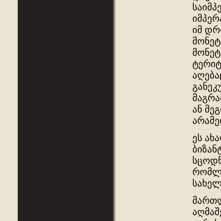
საიმპ
იმპერ
იმ დრ
მონეტ
მონეტ
ტერიტ
აღება
განეკ
მაგრა
ან მე
არამე
ეს ახ
ბიზან
სცოდნ
რომლი
სახელ
მართლ
აღმაშ