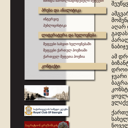
წმინდა მართლმადიდებელი მეფეები
შეუწყ
პრესა და ანალიტიკა
ამგვა
ინტერვიუ
მომენ
პუბლიცისტიკა
აღარ
გადას
ლიტერატურა და ხელოვნება
პარალ
მეფეები სახვით ხელოვნებაში
ნაბიჯე
მეფეები ქართულ პოეზიაში
ამ დრ
ქართველ მეფეთა პოეზია
ბიზან
კონტაქტი
დროიდ
ჯვარი
ბაგრა
კონსტ
ყოვლა
ვლაქე
ქართუ
სახელ
ნოველ