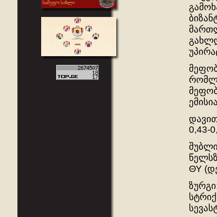
გამოხ
ბიზან
მართლ
გახლდ
უპირა
მეფობ
რომლე
მეფობ
ემისი
დავით
0,43-0
შუბლი
წელსზ
ΘΥ (დ
ზურგი
სტრიქ
სევას