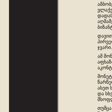
ამბობ
ვლაქე
დადას
აღმაშ
ბიზან
დავით
პირვე
ჯვარი
ამ მო
აფხაზ
აკონტ
მონეტ
წარწე
ასეთ 
და სხ
მსოფ
თუმცა