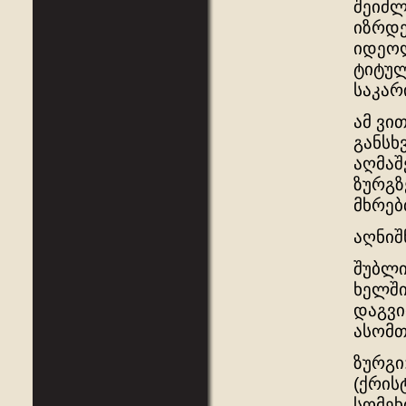
შეიძლ
იზრდე
იდეოლ
ტიტულ
საკარ
ამ ვი
განსხ
აღმაშ
ზურგზ
მხრებ
აღნიშ
შუბლი
ხელში
დაგვი
ასომთ
ზურგ
(ქრის
სომეხ