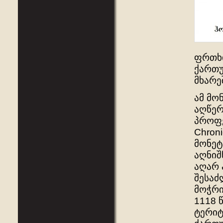
ფრთხი
ქართუ
მხარე
ამ მო
აღწე
პროფე
Chron
მონეტ
აღნიშ
აღარ 
შესაძ
მოჭრი
1118 
ტერიტ