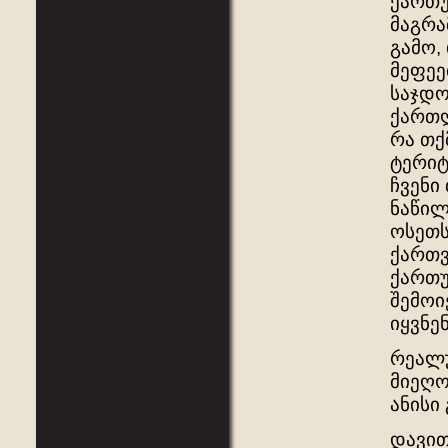
ქართუ
მაგრა
გამო,
მეფეე
საჯდო
ქართლ
რა თქ
ტერიტ
ჩვენი
ნაწილ
ოსეთს
ქართვ
ქართუ
შემოი
იყვნე
რეალუ
მიეღო
ანისი
დავით