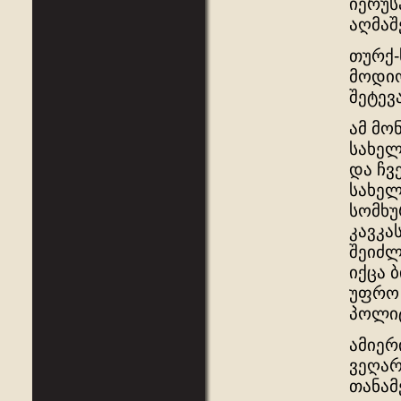
იერუს
აღმაშ
თურქ-
მოდიო
შეტევ
ამ მო
სახელ
და ჩვ
სახელ
სომხუ
კავკა
შეიძლ
იქცა 
უფრო 
პოლიტ
ამიერ
ვეღარ
თანამ