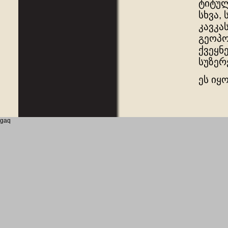
ტიტულ
სხვა,
კავკა
გეოპო
ქვეყნ
სუზერ
ეს იყ
gaq