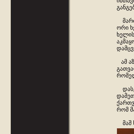
იმთავ
განგე
მართ
ორი ხ
ხელის
აკმაყ
დამც
ამ აზ
გათვა
რომელ
დასკვ
დამეთ
ქართვ
რომ მ
მაშ ს