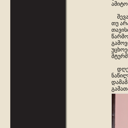
ამიტო
შევარ
თუ არ
თავის
წარმო
გამოვ
უცხოე
შტურმ
დღეს 
ნაწილ
დამამ
გამათ