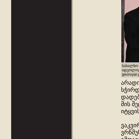
სახალხო 
იდეოლოგი
georoyal.
არადი
სჭირდ
დადებ
მის შ
იტყვის
ვაკვი
ვრწმუ