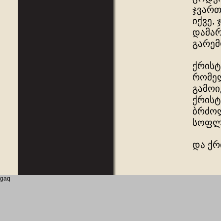
ჯვართ
იქვე,
დამარ
გარემ
ქრისტ
რომელ
გამოი
ქრისტ
ბრძოლ
სოფლ
და ქრ
gaq