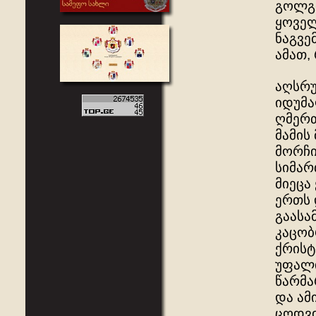
გოლგო
ყოველ
ნაგვე
ამათ, 
აღსრუ
იდუმა
ღმერთ
მამის
მორჩი
სიმარ
მიეცა
ერთს 
გაასა
კაცობ
ქრისტ
უფალი
წარმა
და ამ
ცოდვი