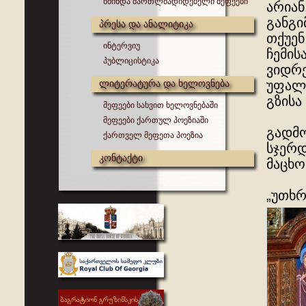
წმინდა მართლმადიდებელი მეფეები
არიან
განგი
პრესა და ანალიტიკა
თქუენ
ინტერვიუ
ჩემის
პუბლიცისტიკა
ვიდრე
ლიტერატურა და ხელოვნება
უფალო
გზისა 
მეფეები სახვით ხელოვნებაში
მეფეები ქართულ პოეზიაში
გადმო
ქართველ მეფეთა პოეზია
სჯერდ
კონტაქტი
მაცხო
„უთხრ