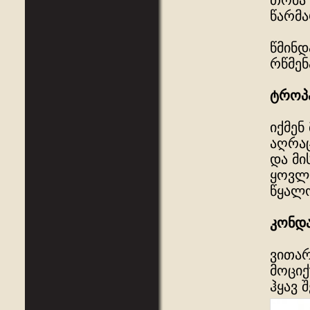
თომა 
წარმა
წმინდ
რწმენ
ტროპ
იქმენ
აღრაც
და მი
ყოვლა
წყალო
კონდა
ვითარ
მოციქ
ჰყავ 