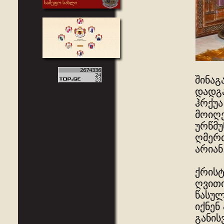
შინაგ
დადგა
ჰრქუა
მოიღე
ურწმუ
ღმერთ
არიან
ქრისტ
ღვითი
წასულ
იქნენ
განის