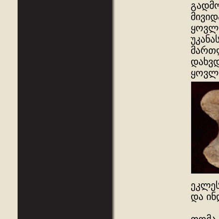
გადმო
მივიდ
ყოვლა
უკანა
მართლ
დახვდ
ყოვლა
ეკლეს
და ინ