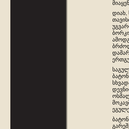
მიაყე
დიახ,
თავის
უგვარ
ბორკი
ამოდგ
ბრძოლ
დამარ
ერთგუ
საგულ
ბატონ
სხვად
დევნი
ოსმალ
მოკავ
ეგულ
ბატონ
გარეშ