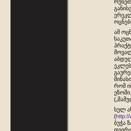
რუსეთ
განის
ერეკლ
ოცნებ
ამ ოც
საკუთ
პრაქტ
მოვალ
აბდულ
ეკლეს
გაურე
მინას
რომ ი
ეზოში
(„მამუ
სულ ა
(
http:
ბუჭა 
თეირა