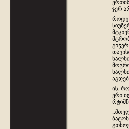
ერთის
ჯერ ა
როდეს
სიუზე
მტკივ
მტრობ
გიჭერ
თავის
ხალხი
მოგრო
ხალხი
აგდებ
ის, რ
ერი ი
რტიშჩ
,,მთე
ბატონ
გთხოვ