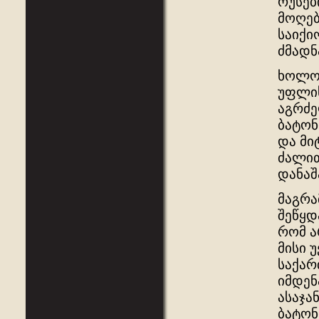
რუსებ
მოღებ
საიქი
ძმადნ
ხოლო 
უფლის
აგრძე
ბატონ
და მი
ძალით
დანაშ
მაგრა
შეწყდ
რომ ა
მისი 
საქარ
იმდენ
ასაჯა
ბატონ