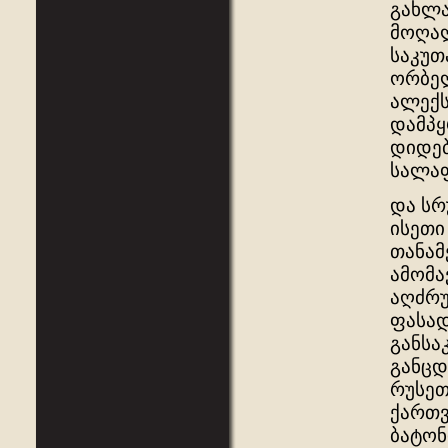
გახლა
მოღალ
საკუთ
ორბელ
ალექს
დამპყ
დიდებ
სალაფ
და სრ
ისეთი
თანამ
ამომა
აღძრუ
ფასად
განსა
განცდ
რუსეთ
ქართ
ბატონ