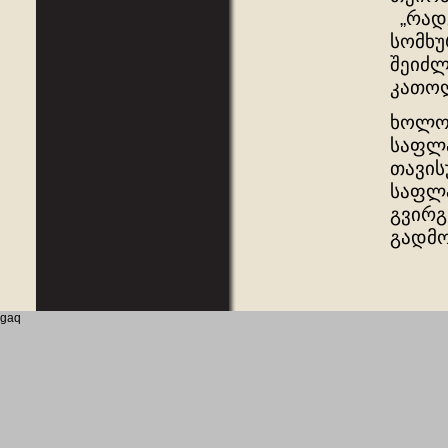
„რადგ
სომხუ
შეიძლ
კათოლ
ხოლო 
საფლ
თავის
საფლა
გვირგ
გადმო
gaq