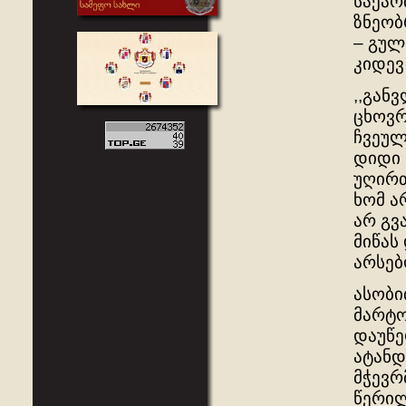
საქარ
ზნეობ
– გულ
კიდევ
,,გან
ცხოვრ
ჩვეულ
დიდი 
უღირთ
ხომ ა
არ გვ
მიწას
არსებო
ასობი
მარტო
დაუწე
ატანდ
მჭევრ
წერილ