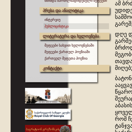
წმინდა მართლმადიდებელი მეფეები
ამ ბრ
უდიდე
პრესა და ანალიტიკა
სამშო
ინტერვიუ
გარეშ
პუბლიცისტიკა
დღე დ
ლიტერატურა და ხელოვნება
გარშე
მეფეები სახვით ხელოვნებაში
ბრძოლ
მეფეები ქართულ პოეზიაში
მეგობ
ქართველ მეფეთა პოეზია
თავდა
მიღებ
კონტაქტი
ბატონ
ააყვა
წყარო
შეურა
აბასი
ყოველ
რომ ჩ
ტანჯვ