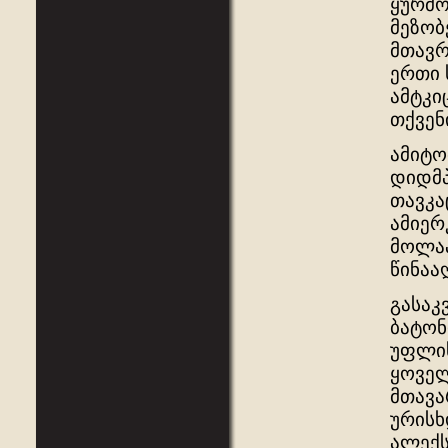
ყურმო
მეზობ
მთავრ
ერთი 
ამტკი
თქვენ
ამიტო
დიდმპ
თავკა
ამიერ
მოლაპ
წინაა
გასაკ
ბატონ
უფლის
ყოველ
მთავა
ურისხ
ალექს