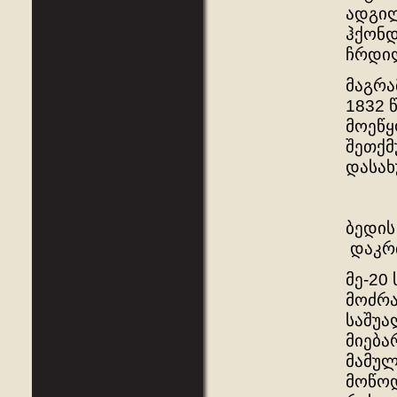
ადგილ
ჰქონდ
ჩრდილ
მაგრა
1832 
მოეწყ
შეთქმ
დასახ
ბედის
დაკრძ
მე-20
მოძრა
საშუა
მიება
მამულ
მოწოდ