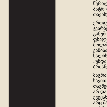
წერილ
პატრი
თავის
ერთგ
ჯვარზ
განუშ
ფსალმ
მოლაშ
ვაზის
ხალხს
,,უნდ
ბრძან
მაგრა
სავით
თავშე
არ და
ქვეყა
არც მ