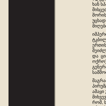
ხან ს
მისცე
შორის
უცხად
მიღებ
იმპერ
ტკბილ
ერთის
შეიძლ
და ცი
ოქრო)
გენერ
სამშო
მაგრა
პირუმ
ამაყი
მიხვე
რომ, 