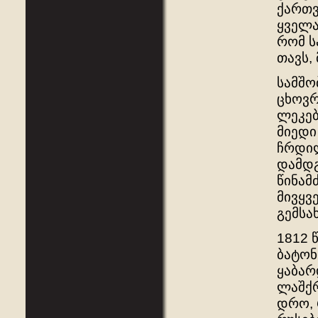
ქართვ
ყველა
რომ ს
თავს,
სამშო
ცხოვრ
ლეკებ
მიედი
ჩრდილ
დამდგ
წინამ
მივყვ
გემსა
1812 
ბატონ
ყაბარ
ლაშქრ
დრო, 